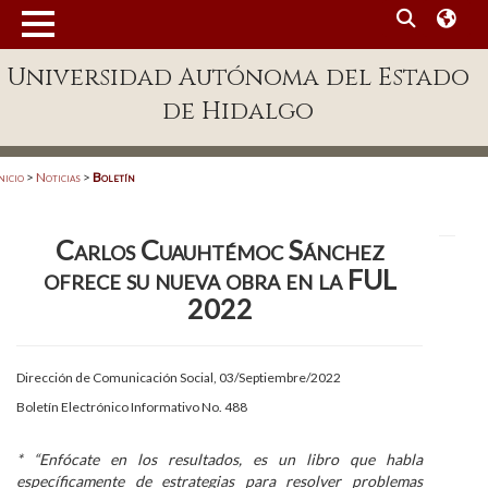
MENÚ
Universidad Autónoma del Estado
Enlaces
de Hidalgo
Dependencias A-Z
Directorio
nicio
>
Noticias
>
Boletín
Defensor Universitario
Carlos Cuauhtémoc Sánchez
Patronato
ofrece su nueva obra en la FUL
Plataforma Garza
2022
Publicaciones en línea
Dirección de Comunicación Social, 03/Septiembre/2022
Acreditación Internacional
Boletín Electrónico Informativo No. 488
Alumnado
* “Enfócate en los resultados, es un libro que habla
Aspirantes
específicamente de estrategias para resolver problemas