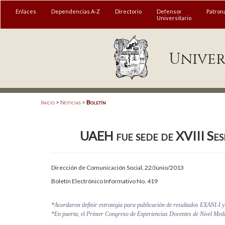
MENÚ
Enlaces
Dependencias A-Z
Directorio
Defensor
Patron
Universitario
Enlaces
Univer
Dependencias A-Z
Directorio
Defensor Universitario
Inicio
>
Noticias
>
Boletín
Patronato
UAEH fue sede de XVIII Ses
Plataforma Garza
Publicaciones en línea
Dirección de Comunicación Social, 22/Junio/2013
Acreditación Internacional
Boletín Electrónico Informativo No. 419
Alumnado
*Acordaron definir estrategia para publicación de resultados EXANI-I y
*En puerta, el Primer Congreso de Experiencias Docentes de Nivel Medi
Aspirantes