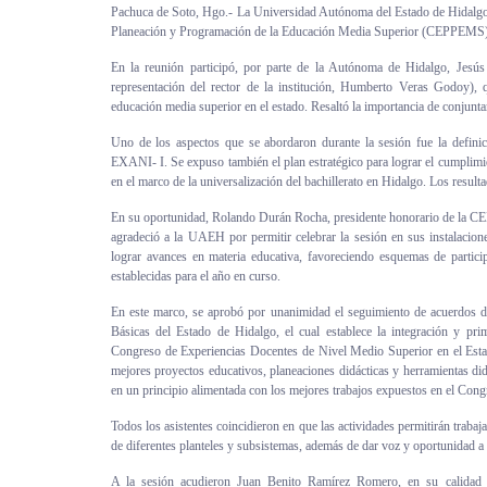
Pachuca de Soto, Hgo.- La Universidad Autónoma del Estado de Hidalgo 
Personal
Planeación y Programación de la Educación Media Superior (CEPPEMS)
En la reunión participó, por parte de la Autónoma de Hidalgo, Jesú
Alumni
representación del rector de la institución, Humberto Veras Godoy), 
educación media superior en el estado. Resaltó la importancia de conjunta
Visitantes
Uno de los aspectos que se abordaron durante la sesión fue la definició
EXANI- I. Se expuso también el plan estratégico para lograr el cumplimie
en el marco de la universalización del bachillerato en Hidalgo. Los resul
En su oportunidad, Rolando Durán Rocha, presidente honorario de la CE
agradeció a la UAEH por permitir celebrar la sesión en sus instalacion
lograr avances en materia educativa, favoreciendo esquemas de partici
establecidas para el año en curso.
En este marco, se aprobó por unanimidad el seguimiento de acuerdos 
Básicas del Estado de Hidalgo, el cual establece la integración y pri
Congreso de Experiencias Docentes de Nivel Medio Superior en el Estad
mejores proyectos educativos, planeaciones didácticas y herramientas did
en un principio alimentada con los mejores trabajos expuestos en el Cong
Todos los asistentes coincidieron en que las actividades permitirán traba
de diferentes planteles y subsistemas, además de dar voz y oportunidad a 
A la sesión acudieron Juan Benito Ramírez Romero, en su calidad 