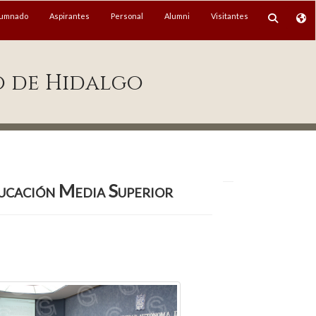
lumnado
Aspirantes
Personal
Alumni
Visitantes
o de Hidalgo
ducación Media Superior