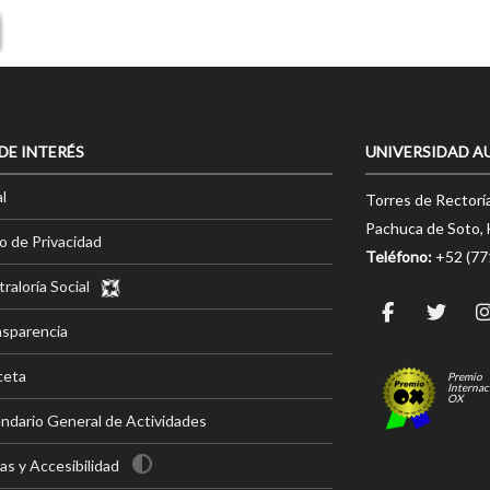
 DE INTERÉS
UNIVERSIDAD A
l
Torres de Rectorí
Pachuca de Soto, 
o de Privacidad
Teléfono:
+52 (7
raloría Social
nsparencia
ceta
Premio
Internac
OX
ndario General de Actividades
s y Accesibilidad