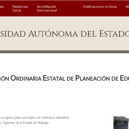
ato
Plataforma
Acreditación
Publicaciones en línea
A
Garza
Internacional
sidad Autónoma del Estad
ión Ordinaria Estatal de Planeación de E
 se expuso plan estratégico de cobertura educativa
o Superior en el Estado de Hidalgo