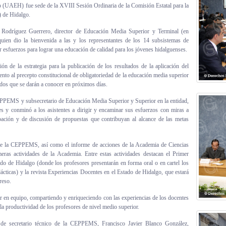
(UAEH) fue sede de la XVIII Sesión Ordinaria de la Comisión Estatal para la
 de Hidalgo.
s Rodríguez Guerrero, director de Educación Media Superior y Terminal (en
quien dio la bienvenida a las y los representantes de los 14 subsistemas de
r esfuerzos para lograr una educación de calidad para los jóvenes hidalguenses.
n de la estrategia para la publicación de los resultados de la aplicación del
nto al precepto constitucional de obligatoriedad de la educación media superior
tados que se darán a conocer en próximos días.
PPEMS y subsecretario de Educación Media Superior y Superior en la entidad,
es y conminó a los asistentes a dirigir y encaminar sus esfuerzos con miras a
pación y de discusión de propuestas que contribuyan al alcance de las metas
de la CEPPEMS, así como el informe de acciones de la Academia de Ciencias
meras actividades de la Academia. Entre estas actividades destacan el Primer
o de Hidalgo (donde los profesores presentarán en forma oral o en cartel los
ácticas) y la revista Experiencias Docentes en el Estado de Hidalgo, que estará
reso.
jar en equipo, compartiendo y enriqueciendo con las experiencias de los docentes
la productividad de los profesores de nivel medio superior.
de secretario técnico de la CEPPEMS, Francisco Javier Blanco González,