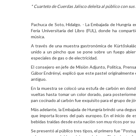
* Cuarteto de Cuerdas Jalisco deleita al público con sus
Personal
Alumni
Pachuca de Soto, Hidalgo. - La Embajada de Hungría en
Feria Universitaria del Libro (FUL), donde ha compar
Visitantes
música.
A través de una muestra gastronómica de Kürtőskalács
unido a un pincho que se pone sobre un fuego abiert
especiales de gas o de electricidad.
El consejero en jefe de Misión Adjunto, Política, Pren
Gábor Endrényi, explicó que este pastel originalmente 
antiguo.
En la muestra se colocó una estufa de carbón en dond
vueltas hasta tomar un color dorado, para posteriorme
pan cocinado al carbón fue exquisito para el grupo de j
Más adelante, la Embajada de Hungría brindó una degus
que importa licores del país europeo. En el inicio de 
bebidas traídas desde esta nación son muy ricos por su 
Se presentó al público tres tipos, el primero fue “Postug