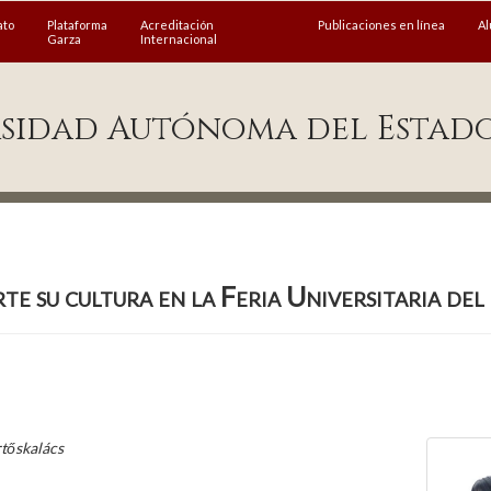
ato
Plataforma
Acreditación
Publicaciones en línea
A
Garza
Internacional
sidad Autónoma del Estad
e su cultura en la Feria Universitaria de
rtőskalács