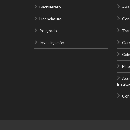
Bachillerato
Avis
Licenciatura
Cont
Posgrado
Tra
Investigación
Gar
Cale
Mapa
Asoc
Institu
Con