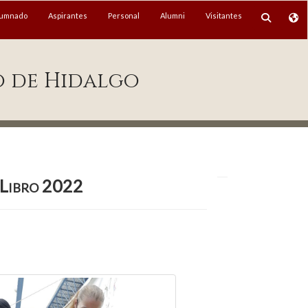
lumnado
Aspirantes
Personal
Alumni
Visitantes
o de Hidalgo
l Libro 2022