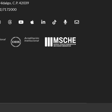
Hidalgo, C.P. 42039
71)7172000
Acreditación
ional
Institucional