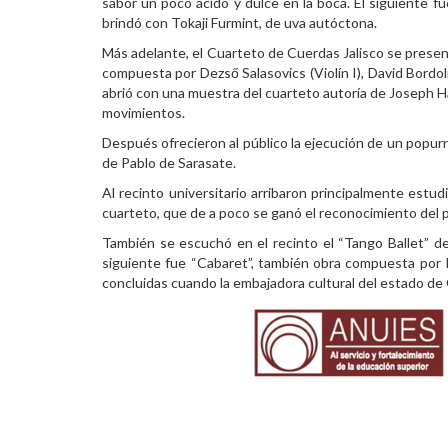
sabor un poco ácido y dulce en la boca. El siguiente f
brindó con Tokaji Furmint, de uva autóctona.
Más adelante, el Cuarteto de Cuerdas Jalisco se present
compuesta por Dezső Salasovics (Violín I), David Bordoli 
abrió con una muestra del cuarteto autoría de Joseph H
movimientos.
Después ofrecieron al público la ejecución de un popurr
de Pablo de Sarasate.
Al recinto universitario arribaron principalmente estu
cuarteto, que de a poco se ganó el reconocimiento del p
También se escuchó en el recinto el “Tango Ballet” de 
siguiente fue “Cabaret”, también obra compuesta por Pia
concluidas cuando la embajadora cultural del estado de G