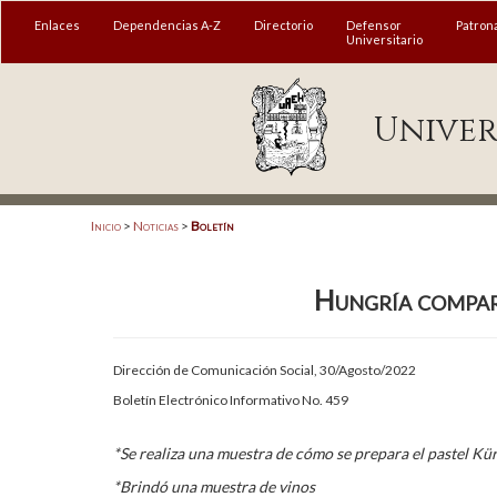
MENÚ
Enlaces
Dependencias A-Z
Directorio
Defensor
Patron
Universitario
Enlaces
Univer
Dependencias A-Z
Directorio
Defensor Universitario
Inicio
>
Noticias
>
Boletín
Patronato
Hungría compart
Plataforma Garza
Publicaciones en línea
Dirección de Comunicación Social, 30/Agosto/2022
Acreditación Internacional
Boletín Electrónico Informativo No. 459
Alumnado
*Se realiza una muestra de cómo se prepara el pastel Kü
Aspirantes
*Brindó una muestra de vinos