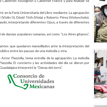
ue Cabernet Souvignon y Cabernet France y para finalizar se
ó en la Feria Universitaria del Libro mediante. La agrupación
(Violín II), Dávid Tóth (Viola) y Roberto Pérez (Violonchelo),
aydn, interpretando diferentes Opus, a través de diferentes
í de danzas populares rumanas, así como “Los Aires gitanos”,
diantes que quedaron maravillados ante la interpretación del
úblico entre las pausas de una melodía y otra.
Astor Piazzolla, tema estrella de la agrupación; La melodía
zzolla. El concierto y las actividades del día se dieron por
uadalajara interpretó la “Danza del zorro”.