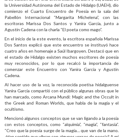
la Universidad Autónoma del Estado de Hidalgo (UAEH), dio
Personal
comienzo el Cuarto Encuentro de Poesía en la sala del
Pabellón Internacional “Margarita Michelena”, con las
Alumni
escritoras Marissa Dos Santos y Yanira García, junto a
Agustín Cadena con la charla “El poeta como mago”.
Visitantes
En el inicio de la este evento, la escritora española Marissa
Dos Santos explicó que este encuentro se instituyó hace
cuatro años en homenaje a Saúl Ibargoyen. Destacó que en
el estado de Hidalgo existen muchos escritores de poesía
muy reconocidos, por lo que recalcó la importancia de
comenzar este Encuentro con Yanira García y Agustín
Cadena.
Al hacer uso de la voz, la reconocida poetisa hidalguense
Yanira García compartió con el público algunas obras que le
han marcado, como Arcana Mundi: Magic and the Occult in
the Greek and Roman Worlds, que habla de la magia y el
ocultismo.
Mencionó algunos conceptos que se van ligando a la poesía
con estos conceptos, como “alquimia”, “magia”, “fantasía”.
“Creo que la poesía surge de la magia… que van de la mano.
¿Han sentido que vibran con algunos versos de poesía? A mí