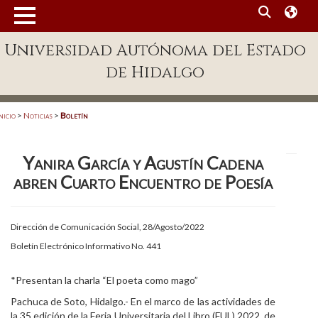
MENÚ
Universidad Autónoma del Estado
Enlaces
de Hidalgo
Dependencias A-Z
Directorio
nicio
>
Noticias
>
Boletín
Defensor Universitario
Yanira García y Agustín Cadena
Patronato
abren Cuarto Encuentro de Poesía
Plataforma Garza
Publicaciones en línea
Dirección de Comunicación Social, 28/Agosto/2022
Boletín Electrónico Informativo No. 441
Acreditación Internacional
Alumnado
*Presentan la charla “El poeta como mago”
Pachuca de Soto, Hidalgo.- En el marco de las actividades de
Aspirantes
la 35 edición de la Feria Universitaria del Libro (FUL) 2022, de