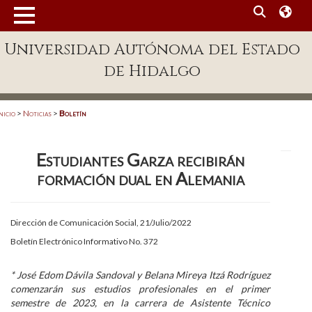
MENÚ
Universidad Autónoma del Estado
Enlaces
de Hidalgo
Dependencias A-Z
Directorio
nicio
>
Noticias
>
Boletín
Defensor Universitario
Estudiantes Garza recibirán
Patronato
formación dual en Alemania
Plataforma Garza
Publicaciones en línea
Dirección de Comunicación Social, 21/Julio/2022
Boletín Electrónico Informativo No. 372
Acreditación Internacional
Alumnado
* José Edom Dávila Sandoval y Belana Mireya Itzá Rodríguez
comenzarán sus estudios profesionales en el primer
Aspirantes
semestre de 2023, en la carrera de Asistente Técnico