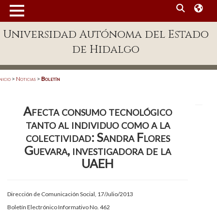
MENÚ
Universidad Autónoma del Estado
Enlaces
de Hidalgo
Dependencias A-Z
Directorio
nicio
>
Noticias
>
Boletín
Defensor Universitario
Afecta consumo tecnológico
Patronato
tanto al individuo como a la
Plataforma Garza
colectividad: Sandra Flores
Guevara, investigadora de la
Publicaciones en línea
UAEH
Acreditación Internacional
Alumnado
Dirección de Comunicación Social, 17/Julio/2013
Boletín Electrónico Informativo No. 462
Aspirantes