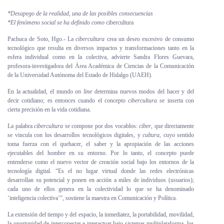
Personal
*Desapego de la realidad, una de las posibles consecuencias
*El fenómeno social se ha definido como
cibercultura
Alumni
Pachuca de Soto, Hgo.- La
cibercultura
crea un deseo excesivo de consumo
tecnológico que resulta en diversos impactos y transformaciones tanto en la
Visitantes
esfera individual como en la colectiva, advierte Sandra Flores Guevara,
profesora-investigadora del Área Académica de Ciencias de la Comunicación
de la Universidad Autónoma del Estado de Hidalgo (UAEH).
En la actualidad, el mundo
on line
determina nuevos modos del hacer y del
decir cotidiano; es entonces cuando el concepto
cibercultura
se inserta con
cierta precisión en la vida cotidiana.
La palabra
cibercultura
se compone por dos vocablos:
ciber
, que directamente
se vincula con los desarrollos tecnológicos digitales, y
cultura
, cuyo sentido
toma fuerza con el quehacer, el saber y la apropiación de las acciones
ejecutables del hombre en su entorno. Por lo tanto, el concepto puede
entenderse como el nuevo vector de creación social bajo los entornos de la
tecnología digital. “Es el no lugar virtual donde las redes electrónicas
desarrollan su potencial y ponen en acción a miles de individuos (usuarios);
cada uno de ellos genera en la colectividad lo que se ha denominado
‘inteligencia colectiva’”, sostiene la maestra en Comunicación y Política.
La extensión del tiempo y del espacio, la inmediatez, la portabilidad, movilidad,
la oportunidad de interconectar e interactuar bajo sistemas multiplataforma, los