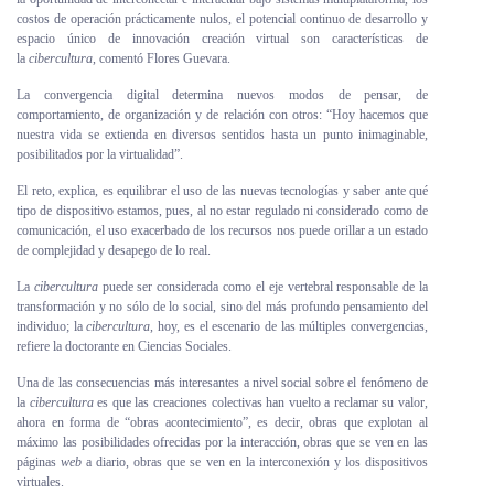
costos de operación prácticamente nulos, el potencial continuo de desarrollo y
espacio único de innovación creación virtual son características de
la
cibercultura
, comentó Flores Guevara.
La convergencia digital determina nuevos modos de pensar, de
comportamiento, de organización y de relación con otros: “Hoy hacemos que
nuestra vida se extienda en diversos sentidos hasta un punto inimaginable,
posibilitados por la virtualidad”.
El reto, explica, es equilibrar el uso de las nuevas tecnologías y saber ante qué
tipo de dispositivo estamos, pues, al no estar regulado ni considerado como de
comunicación, el uso exacerbado de los recursos nos puede orillar a un estado
de complejidad y desapego de lo real.
La
cibercultura
puede ser considerada como el eje vertebral responsable de la
transformación y no sólo de lo social, sino del más profundo pensamiento del
individuo; la
cibercultura
, hoy, es el escenario de las múltiples convergencias,
refiere la doctorante en Ciencias Sociales.
Una de las consecuencias más interesantes a nivel social sobre el fenómeno de
la
cibercultura
es que las creaciones colectivas han vuelto a reclamar su valor,
ahora en forma de “obras acontecimiento”, es decir, obras que explotan al
máximo las posibilidades ofrecidas por la interacción, obras que se ven en las
páginas
web
a diario, obras que se ven en la interconexión y los dispositivos
virtuales.