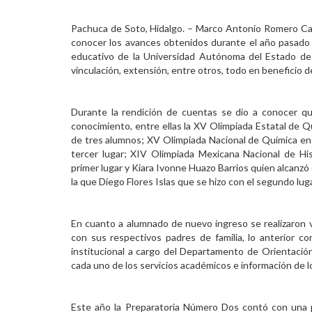
Personal
Pachuca de Soto, Hidalgo. – Marco Antonio Romero Cast
conocer los avances obtenidos durante el año pasado 
Alumni
educativo de la Universidad Autónoma del Estado de
vinculación, extensión, entre otros, todo en beneficio 
Visitantes
Durante la rendición de cuentas se dio a conocer qu
conocimiento, entre ellas la XV Olimpiada Estatal de 
de tres alumnos; XV Olimpiada Nacional de Química en
tercer lugar; XIV Olimpiada Mexicana Nacional de Hi
primer lugar y Kiara Ivonne Huazo Barrios quien alcanzó 
la que Diego Flores Islas que se hizo con el segundo luga
En cuanto a alumnado de nuevo ingreso se realizaron v
con sus respectivos padres de familia, lo anterior co
institucional a cargo del Departamento de Orientación
cada uno de los servicios académicos e información de lo
Este año la Preparatoria Número Dos contó con una pl