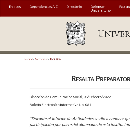
MENÚ
Enlaces
Dependencias A-Z
Directorio
Defensor
Patron
Universitario
Enlaces
Univer
Dependencias A-Z
Directorio
Defensor Universitario
Inicio
>
Noticias
>
Boletín
Patronato
Resalta Preparator
Plataforma Garza
Publicaciones en línea
Dirección de Comunicación Social, 08/Febrero/2022
Acreditación Internacional
Boletín Electrónico Informativo No. 064
Alumnado
*Durante el Informe de Actividades se dio a conocer qu
participación por parte del alumnado de esta institución
Aspirantes