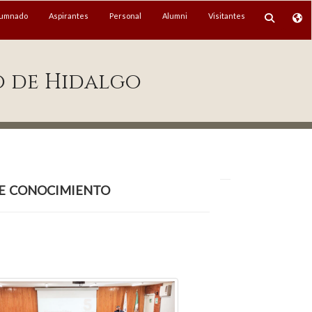
lumnado
Aspirantes
Personal
Alumni
Visitantes
o de Hidalgo
de conocimiento