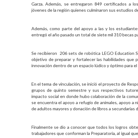
Garza. Además, se entregaron 849 certificados a lo
jóvenes de la región quienes culminaron sus estudios d
Además, como parte del apoyo a las y los estudiantes
entregó el año pasado un total de siete mil 310 becas p
Se recibieron 206 sets de robótica LEGO Education Sp
objetivo de preparar y fortalecer las habilidades que
innovación dentro de un espacio lúdico y óptimo para el d
En el tema de vinculación, se inició el proyecto de Respo
grupos de quinto semestre y sus respectivos tutor
impacto social en donde hubo colaboración de la comuni
se encuentra el apoyo a refugio de animales, apoyo a ni
de adultos mayores y donación de libros a secundarias d
Finalmente se dio a conocer que todos los logros obten
trabajadores que conforman la Preparatoria, al igual qu