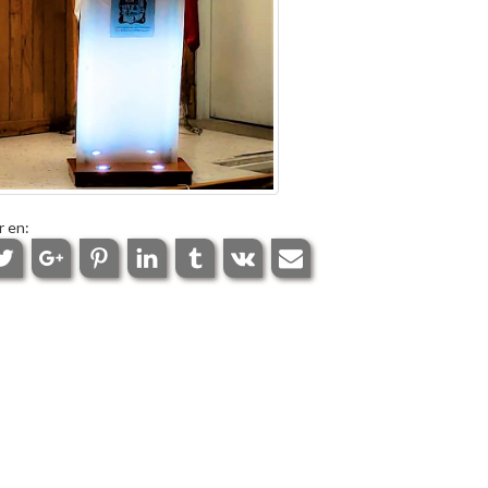
r en: