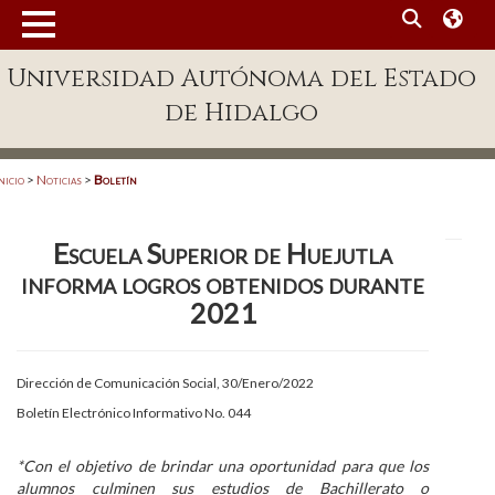
MENÚ
Universidad Autónoma del Estado
Enlaces
de Hidalgo
Dependencias A-Z
Directorio
nicio
>
Noticias
>
Boletín
Defensor Universitario
Escuela Superior de Huejutla
Patronato
informa logros obtenidos durante
Plataforma Garza
2021
Publicaciones en línea
Dirección de Comunicación Social, 30/Enero/2022
Acreditación Internacional
Boletín Electrónico Informativo No. 044
Alumnado
*Con el objetivo de brindar una oportunidad para que los
Aspirantes
alumnos culminen sus estudios de Bachillerato o