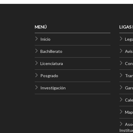
MENÚ
LIGAS
Inicio
Lega
Bachillerato
Avis
Licenciatura
Cont
Posgrado
Tra
Investigación
Gar
Cale
Mapa
Asoc
Institu