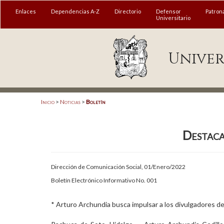
MENÚ
Enlaces
Dependencias A-Z
Directorio
Defensor
Patron
Universitario
Enlaces
Univer
Dependencias A-Z
Directorio
Defensor Universitario
Inicio
>
Noticias
>
Boletín
Patronato
Destaca
Plataforma Garza
Publicaciones en línea
Dirección de Comunicación Social, 01/Enero/2022
Acreditación Internacional
Boletín Electrónico Informativo No. 001
Alumnado
* Arturo Archundia busca impulsar a los divulgadores de
Aspirantes