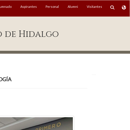
lumnado
Aspirantes
Personal
Alumni
Visitantes
o de Hidalgo
ogía