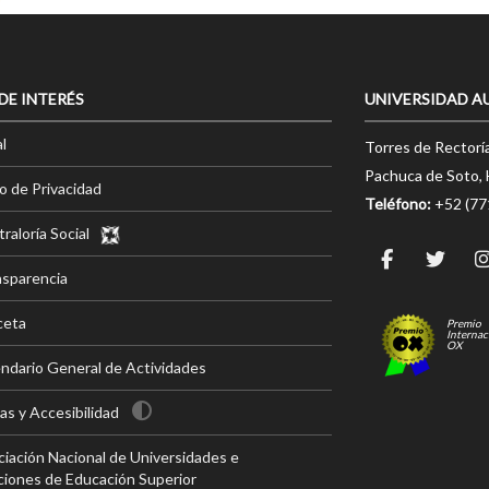
 DE INTERÉS
UNIVERSIDAD A
l
Torres de Rectorí
Pachuca de Soto, 
o de Privacidad
Teléfono:
+52 (7
raloría Social
nsparencia
ceta
Premio
Internac
OX
ndario General de Actividades
s y Accesibilidad
iación Nacional de Universidades e
ciones de Educación Superior