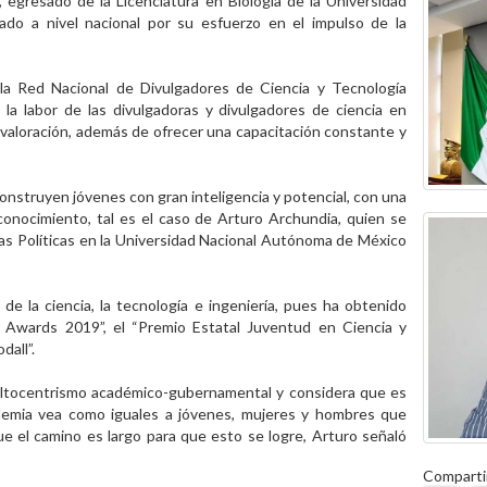
 egresado de la Licenciatura en Biología de la Universidad
do a nivel nacional por su esfuerzo en el impulso de la
la Red Nacional de Divulgadores de Ciencia y Tecnología
a labor de las divulgadoras y divulgadores de ciencia en
u valoración, además de ofrecer una capacitación constante y
onstruyen jóvenes con gran inteligencia y potencial, con una
conocimiento, tal es el caso de Arturo Archundia, quien se
as Políticas en la Universidad Nacional Autónoma de México
e la ciencia, la tecnología e ingeniería, pues ha obtenido
 Awards 2019”, el “Premio Estatal Juventud en Ciencia y
dall”.
dultocentrismo académico-gubernamental y considera que es
ademia vea como iguales a jóvenes, mujeres y hombres que
e el camino es largo para que esto se logre, Arturo señaló
Comparti