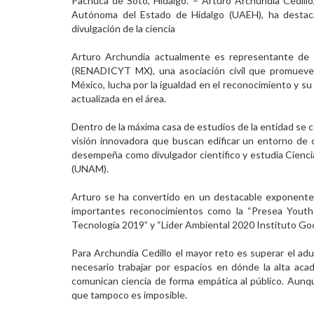
Pachuca de Soto, Hidalgo. – Arturo Archundia Cedillo,
Autónoma del Estado de Hidalgo (UAEH), ha destaca
Personal
divulgación de la ciencia
Alumni
Arturo Archundia actualmente es representante de 
(RENADICYT MX), una asociación civil que promueve l
Visitantes
México, lucha por la igualdad en el reconocimiento y s
actualizada en el área.
Dentro de la máxima casa de estudios de la entidad se c
visión innovadora que buscan edificar un entorno de 
desempeña como divulgador científico y estudia Cienci
(UNAM).
Arturo se ha convertido en un destacable exponente d
importantes reconocimientos como la “Presea Youth
Tecnología 2019” y “Líder Ambiental 2020 Instituto Goo
Para Archundia Cedillo el mayor reto es superar el a
necesario trabajar por espacios en dónde la alta ac
comunican ciencia de forma empática al público. Aunqu
que tampoco es imposible.