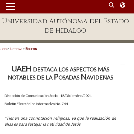
MENÚ
Universidad Autónoma del Estado
Enlaces
de Hidalgo
Dependencias A-Z
Directorio
nicio
>
Noticias
>
Boletín
Defensor Universitario
UAEH destaca los aspectos más
Patronato
notables de la Posadas Navideñas
Plataforma Garza
Publicaciones en línea
Dirección de Comunicación Social, 18/Diciembre/2021
Boletín Electrónico Informativo No. 744
Acreditación Internacional
Alumnado
*T
ienen una connotación religiosa, ya que la realización de
ellas es para festejar la natividad de Jesús
Aspirantes