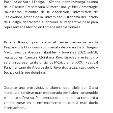
Pachuca de Soto, Hidalgo. – Ximena Ibarra Mayorga, alumna
Personal
de la Escuela Preparatoria Número Uno, y Uriel Gómeztagle
Ballesteros, miembro de la Asociación Universitaria de
Alumni
Taekwondo, ambos de la Universidad Autónoma del Estado
de Hidalgo, destacaron al obtener su respectivo pase para
Visitantes
representar a México en torneos internacionales.
Ximena Ibarra, quien cursa el tercer semestre en la
Preparatoria Uno, consiguió medalla de oro en los XI Juegos
Nacionales de Ajedrez Infantiles y Juveniles 2021 sub18,
realizado en Cancún, Quintana Roo. Gracias a este logro
será la representante oficial de México en el XXXII Festival
Panamericano de Ajedrez de la Juventud 2022, cuya sede y
fechas están por definirse.
Durante una entrevista, la alumna que eligió ser Garza
manifestó sentirse muy emocionada por haber conseguido
el boleto al Festival Panamericano, por lo que ya comenzó a
concentrarse en el entrenamiento de cara a este duelo
internacional.