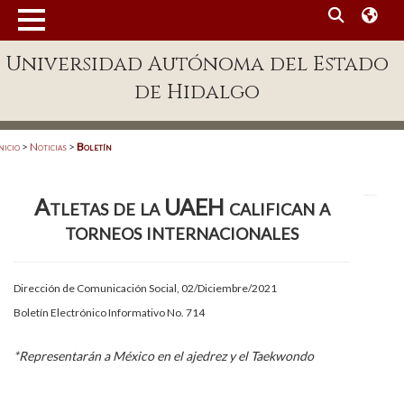
MENÚ
Universidad Autónoma del Estado
Enlaces
de Hidalgo
Dependencias A-Z
Directorio
nicio
>
Noticias
>
Boletín
Defensor Universitario
Atletas de la UAEH califican a
Patronato
torneos internacionales
Plataforma Garza
Publicaciones en línea
Dirección de Comunicación Social, 02/Diciembre/2021
Boletín Electrónico Informativo No. 714
Acreditación Internacional
Alumnado
*Representarán a México en el ajedrez y el Taekwondo
Aspirantes