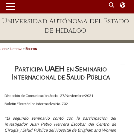
MENÚ
Universidad Autónoma del Estado
Enlaces
de Hidalgo
Dependencias A-Z
Directorio
nicio
>
Noticias
>
Boletín
Defensor Universitario
Participa UAEH en Seminario
Patronato
Internacional de Salud Pública
Plataforma Garza
Publicaciones en línea
Dirección de Comunicación Social, 27/Noviembre/2021
Boletín Electrónico Informativo No. 702
Acreditación Internacional
Alumnado
*El segundo seminario contó con la participación del
investigador Juan Pablo Herrera Escobar del Centro de
Aspirantes
Cirugía y Salud Pública del Hospital de Brigham and Women