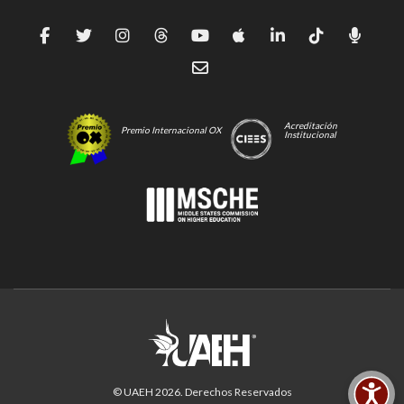
Acreditación
Premio Internacional OX
Institucional
© UAEH
2026
. Derechos Reservados