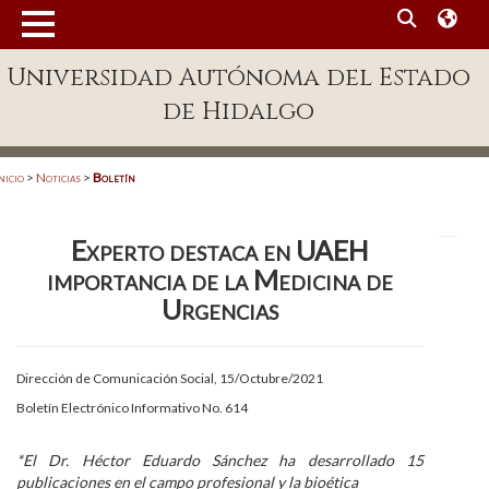
MENÚ
Universidad Autónoma del Estado
Enlaces
de Hidalgo
Dependencias A-Z
Directorio
nicio
>
Noticias
>
Boletín
Defensor Universitario
Experto destaca en UAEH
Patronato
importancia de la Medicina de
Plataforma Garza
Urgencias
Publicaciones en línea
Dirección de Comunicación Social, 15/Octubre/2021
Acreditación Internacional
Boletín Electrónico Informativo No. 614
Alumnado
*El Dr. Héctor Eduardo Sánchez ha desarrollado 15
Aspirantes
publicaciones en el campo profesional y la bioética