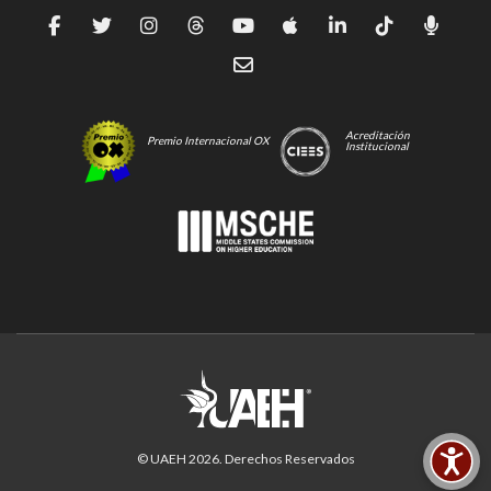
Acreditación
Premio Internacional OX
Institucional
© UAEH
2026
. Derechos Reservados