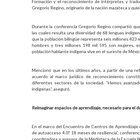
Formación y el reconocimiento de intérpretes y trad
Gregorio Regino, originario de la nación mazateca y qui
Durante la conferencia Gregorio Regino compartió que en
las cuales resulta una diversidad de 68 lenguas indígena
que la población bilingüe representa seis millones 423 m
hombres y tres millones 198 mil 595 son mujeres, es
población hablante indígena vive en el sureste de Méxic
Mencionó que en los últimos años, a partir de una re
acuerdo al marco jurídico de reconocimiento consti
diferentes sectores de la sociedad. “Hemos avanzad
indígenas”, aseguró.
Reimaginar espacios de aprendizaje, necesario para el de
En el marco del Encuentro de Centros de Aprendizaje
de autoacceso 4.0? 18 meses de resiliencia”, conferenci
coordinadora y asesora de la Mediateca de la Escuela N