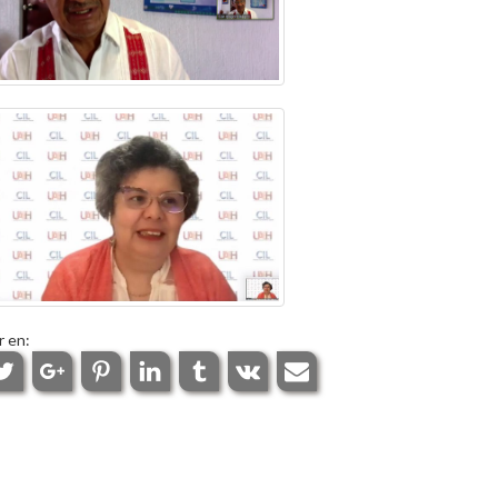
r en: