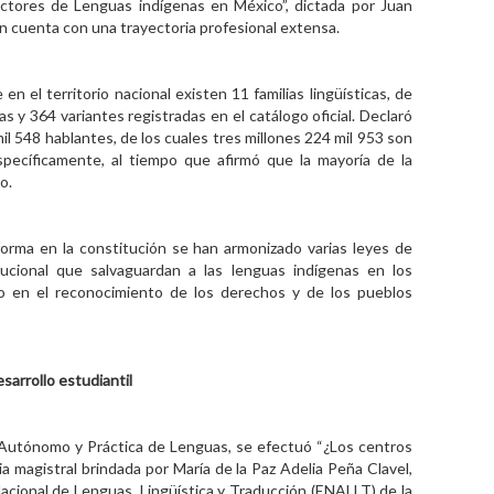
uctores de Lenguas indígenas en México”, dictada por Juan
en cuenta con una trayectoria profesional extensa.
 el territorio nacional existen 11 familias lingüísticas, de
s y 364 variantes registradas en el catálogo oficial. Declaró
il 548 hablantes, de los cuales tres millones 224 mil 953 son
pecíficamente, al tiempo que afirmó que la mayoría de la
o.
forma en la constitución se han armonizado varias leyes de
tucional que salvaguardan a las lenguas indígenas en los
o en el reconocimiento de los derechos y de los pueblos
sarrollo estudiantil
 Autónomo y Práctica de Lenguas, se efectuó “¿Los centros
a magistral brindada por María de la Paz Adelia Peña Clavel,
acional de Lenguas, Lingüística y Traducción (ENALLT) de la