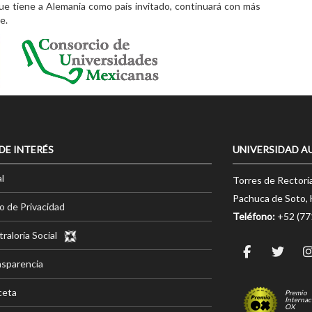
que tiene a Alemania como país invitado, continuará con más
e.
 DE INTERÉS
UNIVERSIDAD A
l
Torres de Rectorí
Pachuca de Soto, 
o de Privacidad
Teléfono:
+52 (7
raloría Social
nsparencia
ceta
Premio
Internac
OX