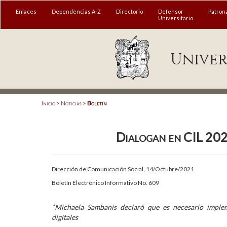
MENÚ
Enlaces
Dependencias A-Z
Directorio
Defensor
Patron
Universitario
Enlaces
Univer
Dependencias A-Z
Directorio
Defensor Universitario
Inicio
>
Noticias
>
Boletín
Patronato
Dialogan en CIL 2021
Plataforma Garza
Publicaciones en línea
Dirección de Comunicación Social, 14/Octubre/2021
Acreditación Internacional
Boletín Electrónico Informativo No. 609
Alumnado
*Michaela Sambanis declaró que es necesario imple
digitales
Aspirantes