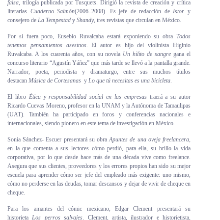
falsa
, trilogía publicada por Tusquets. Dirigió la revista de creación y crítica
literarias
Cuaderno Salmón
(2006–2008). Es jefe de redacción de
Istor
y
consejero de
La Tempestad
y
Shandy
, tres revistas que circulan en México.
Por si fuera poco, Eusebio Ruvalcaba estará exponiendo su obra
Todos
tenemos pensamientos asesinos
. El autor es hijo del violinista Higinio
Ruvalcaba. A los cuarenta años, con su novela
Un hilito de sangre
gana el
concurso literario “Agustín Yáñez” que más tarde se llevó a la pantalla grande.
Narrador, poeta, periodista y dramaturgo, entre sus muchos títulos
destacan
Música de Cortesanas
y
Lo que tú necesitas es una bicicleta
.
El libro
Ética y responsabilidad social en las empresas
traerá a su autor
Ricardo Cuevas Moreno, profesor en la UNAM y la Autónoma de Tamaulipas
(UAT). También ha participado en foros y conferencias nacionales e
internacionales, siendo pionero en este tema de investigación en México.
Sonia Sánchez- Escuer presentará su obra
Apuntes de una oveja freelancera
,
en la que comenta a sus lectores cómo perdió, para ella, su brillo la vida
corporativa, por lo que desde hace más de una década vive como freelance.
Asegura que sus clientes, proveedores y los errores propios han sido su mejor
escuela para aprender cómo ser jefe del empleado más exigente: uno mismo,
cómo no perderse en las deudas, tomar descansos y dejar de vivir de cheque en
cheque.
Para los amantes del cómic mexicano, Edgar Clement presentará su
historieta
Los perros salvajes
. Clement, artista, ilustrador e historietista,