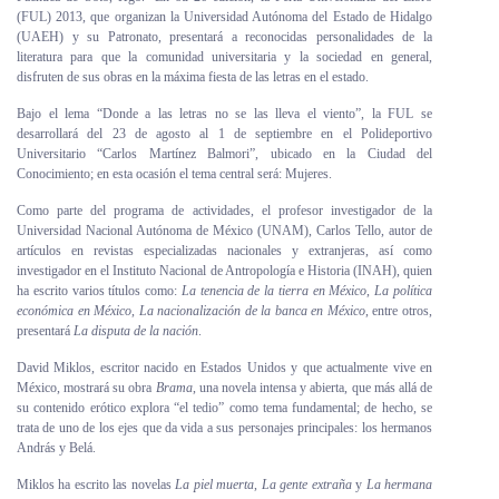
(FUL) 2013, que organizan la Universidad Autónoma del Estado de Hidalgo
Personal
(UAEH) y su Patronato, presentará a reconocidas personalidades de la
literatura para que la comunidad universitaria y la sociedad en general,
Alumni
disfruten de sus obras en la máxima fiesta de las letras en el estado.
Bajo el lema “Donde a las letras no se las lleva el viento”, la FUL se
Visitantes
desarrollará del 23 de agosto al 1 de septiembre en el Polideportivo
Universitario “Carlos Martínez Balmori”, ubicado en la Ciudad del
Conocimiento; en esta ocasión el tema central será: Mujeres.
Como parte del programa de actividades, el profesor investigador de la
Universidad Nacional Autónoma de México (UNAM), Carlos Tello, autor de
artículos en revistas especializadas nacionales y extranjeras, así como
investigador en el Instituto Nacional de Antropología e Historia (INAH), quien
ha escrito varios títulos como:
La tenencia de la tierra en México
,
La política
económica en México
,
La nacionalización de la banca en México
, entre otros,
presentará
La disputa de la nación
.
David Miklos, escritor nacido en Estados Unidos y que actualmente vive en
México, mostrará su obra
Brama
, una novela intensa y abierta, que más allá de
su contenido erótico explora “el tedio” como tema fundamental; de hecho, se
trata de uno de los ejes que da vida a sus personajes principales: los hermanos
András y Belá.
Miklos ha escrito las novelas
La piel muerta
,
La gente extraña
y
La hermana