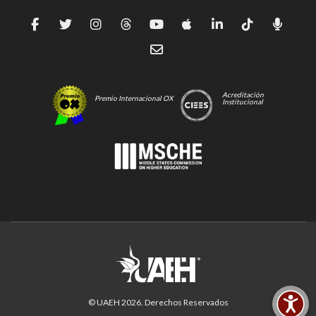
Acreditación
Premio Internacional OX
Institucional
© UAEH
2026
. Derechos Reservados