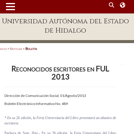
MENÚ
Universidad Autónoma del Estado
Enlaces
de Hidalgo
Dependencias A-Z
Directorio
nicio
>
Noticias
>
Boletín
Defensor Universitario
Reconocidos escritores en FUL
Patronato
2013
Plataforma Garza
Publicaciones en línea
Dirección de Comunicación Social, 01/Agosto/2013
Boletín Electrónico Informativo No. 489
Acreditación Internacional
Alumnado
* En su 26 edición, la Feria Universitaria del Libro presentará un abanico de
escritores
Aspirantes
Pachuca de Soto, Hgo.- En su 26 edición, la Feria Universitaria del Libro