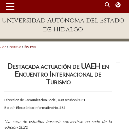
MENÚ
Universidad Autónoma del Estado
Enlaces
de Hidalgo
Dependencias A-Z
Directorio
nicio
>
Noticias
>
Boletín
Defensor Universitario
Destacada actuación de UAEH en
Patronato
Encuentro Internacional de
Plataforma Garza
Turismo
Publicaciones en línea
Dirección de Comunicación Social, 03/Octubre/2021
Acreditación Internacional
Boletín Electrónico Informativo No. 585
Alumnado
*La casa de estudios buscará convertirse en sede de la
Aspirantes
edición 2022