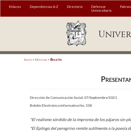
MENÚ
Enlaces
Dependencias A-Z
Directorio
Defensor
Patron
Universitario
Enlaces
Univer
Dependencias A-Z
Directorio
Defensor Universitario
Inicio
>
Noticias
>
Boletín
Patronato
Presentan
Plataforma Garza
Publicaciones en línea
Dirección de Comunicación Social, 07/Septiembre/2021
Acreditación Internacional
Boletín Electrónico Informativo No. 538
Alumnado
*El realismo sórdido de la impronta de los pájaros sin p
Aspirantes
*El Epílogo del peregrino remite sutilmente a la poesía d