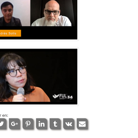
r en: