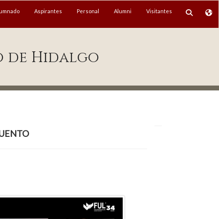
lumnado
Aspirantes
Personal
Alumni
Visitantes
o de Hidalgo
cuento