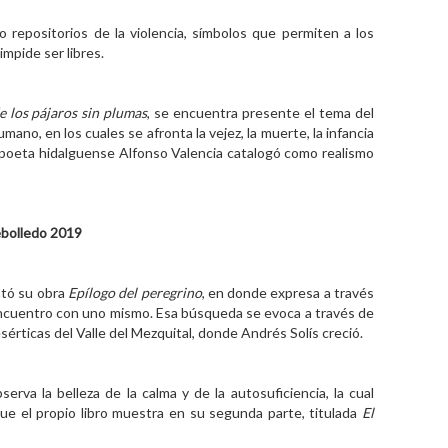
o repositorios de la violencia, símbolos que permiten a los
mpide ser libres.
e los pájaros sin plumas
, se encuentra presente el tema del
umano, en los cuales se afronta la vejez, la muerte, la infancia
el poeta hidalguense Alfonso Valencia catalogó como realismo
ebolledo 2019
ntó su obra
Epílogo del peregrino
, en donde expresa a través
ncuentro con uno mismo. Esa búsqueda se evoca a través de
érticas del Valle del Mezquital, donde Andrés Solís creció.
rva la belleza de la calma y de la autosuficiencia, la cual
que el propio libro muestra en su segunda parte, titulada
El