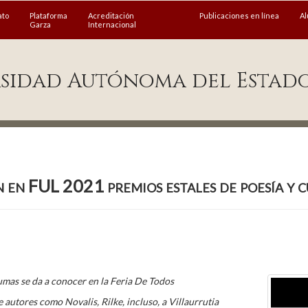
ato
Plataforma
Acreditación
Publicaciones en línea
A
Garza
Internacional
sidad Autónoma del Estad
 en FUL 2021 premios estales de poesía y 
lumas se da a conocer en la Feria De Todos
e autores como Novalis, Rilke, incluso, a Villaurrutia