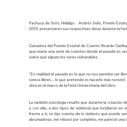
Personal
Alumni
Pachuca de Soto, Hidalgo.- Andrés Solís, Premio Estat
2019, presentaron sus respectivas obras durante la Feria
Visitantes
Ganadora del Premio Estatal de Cuento Ricardo Garib
que reúne una serie de cuentos donde el pasado es una 
sobre qué siguen los seres vulnerables.
“En realidad el pasado es lo que no nos permite ser lib
somos libres… lo que pretende es hacerlo más notorio”, 
obra en el marco de la Feria Universitaria del Libro.
La también psicóloga resaltó que durante la creación d
y, con ello, a dos tipos de violencia que incidieron en 
frente a ti, te das cuenta de lo violento que puede ser
abrumadoras, me rebasó por completo, me pareció una de