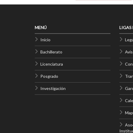
MENÚ
LIGAS
Inicio
Lega
Bachillerato
Avis
Licenciatura
Cont
Posgrado
Tra
Investigación
Gar
Cale
Mapa
Asoc
Institu