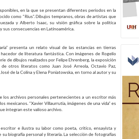
isponibles, en la que se presentan diferentes periodos en la
nocido como “Rius”. Dibujos tempranos, obras de artistas que
ezada y Alberto Isaac, su visión gráfica sobre la política
a y sus consecuencias en Latinoamérica.
ria” presenta un relato visual de las estancias en tierras
 hacedor de literatura fantástica. Con imágenes de Rogelio
erie de dibujos realizados por Felipe Ehrenberg, la exposición
 de otros literatos como Juan José Arreola, Octavio Paz,
José de la Colina y Elena Poniatowska, en torno al autor y su
de los archivos personales pertenecientes a un escritor más
a los mexicanos. “Xavier Villaurrutia, imágenes de una vida” es
ue integran este valioso archivo.
 escritor e ilustra su labor como poeta, crítico, ensayista y
u biografía personal y literaria. La selección de fotografías