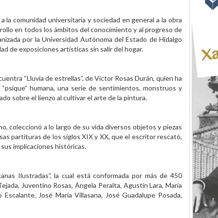
a la comunidad universitaria y sociedad en general a la obra
ollo en todos los ámbitos del conocimiento y al progreso de
organizada por la Universidad Autónoma del Estado de Hidalgo
d de exposiciones artísticas sin salir del hogar.
uentra “Lluvia de estrellas”, de Víctor Rosas Durán, quien ha
a “psique” humana, una serie de sentimientos, monstruos y
 sobre el lienzo al cultivar el arte de la pintura.
no, coleccionó a lo largo de su vida diversos objetos y piezas
as partituras de los siglos XIX y XX, que el escritor rescató,
 sus implicaciones históricas.
canas Ilustradas”, la cual está conformada por más de 450
ejada, Juventino Rosas, Ángela Peralta, Agustín Lara, María
o Escalante, José María Villasana, José Guadalupe Posada,