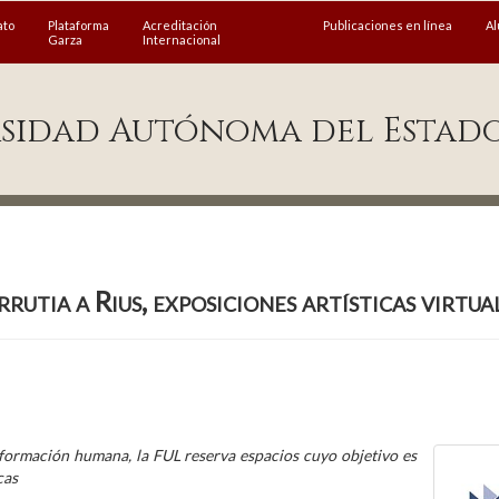
ato
Plataforma
Acreditación
Publicaciones en línea
A
Garza
Internacional
sidad Autónoma del Estad
rutia a Rius, exposiciones artísticas virtua
la formación humana, la FUL reserva espacios cuyo objetivo es
cas