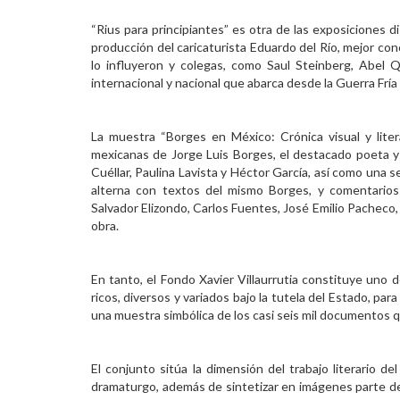
“Rius para principiantes” es otra de las exposiciones d
producción del caricaturista Eduardo del Río, mejor co
lo influyeron y colegas, como Saul Steinberg, Abel Qu
internacional y nacional que abarca desde la Guerra Frí
La muestra “Borges en México: Crónica visual y litera
mexicanas de Jorge Luis Borges, el destacado poeta y
Cuéllar, Paulina Lavista y Héctor García, así como una s
alterna con textos del mismo Borges, y comentarios
Salvador Elizondo, Carlos Fuentes, José Emilio Pacheco, 
obra.
En tanto, el Fondo Xavier Villaurrutia constituye uno 
ricos, diversos y variados bajo la tutela del Estado, par
una muestra simbólica de los casi seis mil documentos q
El conjunto sitúa la dimensión del trabajo literario del
dramaturgo, además de sintetizar en imágenes parte de s