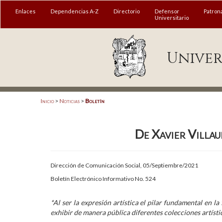
MENÚ
Enlaces
Dependencias A-Z
Directorio
Defensor
Patron
Universitario
Enlaces
Univer
Dependencias A-Z
Directorio
Defensor Universitario
Inicio
>
Noticias
>
Boletín
Patronato
De Xavier Villaur
Plataforma Garza
Publicaciones en línea
Dirección de Comunicación Social, 05/Septiembre/2021
Acreditación Internacional
Boletín Electrónico Informativo No. 524
Alumnado
*Al ser la expresión artística el pilar fundamental en 
exhibir de manera pública diferentes colecciones artísti
Aspirantes