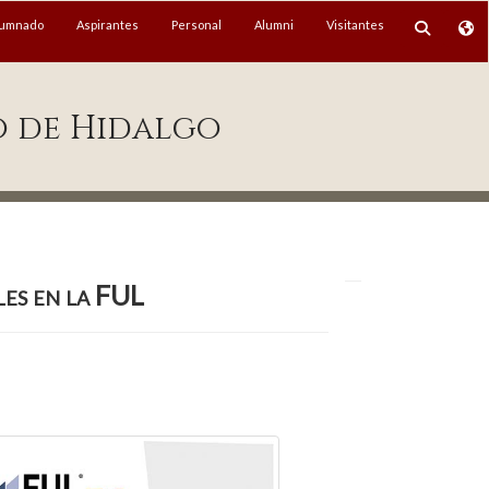
lumnado
Aspirantes
Personal
Alumni
Visitantes
o de Hidalgo
les en la FUL