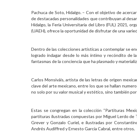
Personal
Pachuca de Soto, Hidalgo. – Con el objetivo de acercar 
de destacadas personalidades que contribuyan al desarr
Alumni
Hidalgo, la Feria Universitaria del Libro (FUL) 2021, 
(UAEH), ofrece la oportunidad de disfrutar de una varieda
Visitantes
Dentro de las colecciones artísticas a contemplar se enc
logrado indagar desde lo más íntimo y recóndito de l
fantasmas de la conciencia que ha plasmado y materializado
Carlos Monsiváis, artista de las letras de origen mexica
clave del arte mexicano, entre los que se hallan numeros
no solo por su valor musical y estético, sino también por
Estas se congregan en la colección “Partituras Mexi
partituras ilustradas compuestas por Miguel Lerdo de T
Grever y Gonzalo Curiel, e ilustradas por Constantin
Andrés Audiffred y Ernesto García Cabral, entre otros.