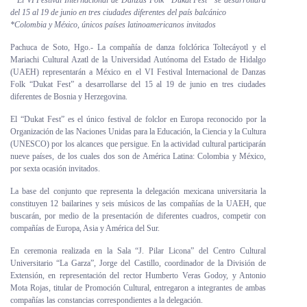
* El VI Festival Internacional de Danzas Folk “Dukat Fest” se desarrollará
del 15 al 19 de junio en tres ciudades diferentes del país balcánico
Personal
*Colombia y México, únicos países latinoamericanos invitados
Alumni
Pachuca de Soto, Hgo.- La compañía de danza folclórica Toltecáyotl y el
Mariachi Cultural Azatl de la Universidad Autónoma del Estado de Hidalgo
Visitantes
(UAEH) representarán a México en el VI Festival Internacional de Danzas
Folk “Dukat Fest” a desarrollarse del 15 al 19 de junio en tres ciudades
diferentes de Bosnia y Herzegovina.
El “Dukat Fest” es el único festival de folclor en Europa reconocido por la
Organización de las Naciones Unidas para la Educación, la Ciencia y la Cultura
(UNESCO) por los alcances que persigue. En la actividad cultural participarán
nueve países, de los cuales dos son de América Latina: Colombia y México,
por sexta ocasión invitados.
La base del conjunto que representa la delegación mexicana universitaria la
constituyen 12 bailarines y seis músicos de las compañías de la UAEH, que
buscarán, por medio de la presentación de diferentes cuadros, competir con
compañías de Europa, Asia y América del Sur.
En ceremonia realizada en la Sala “J. Pilar Licona” del Centro Cultural
Universitario “La Garza”, Jorge del Castillo, coordinador de la División de
Extensión, en representación del rector Humberto Veras Godoy, y Antonio
Mota Rojas, titular de Promoción Cultural, entregaron a integrantes de ambas
compañías las constancias correspondientes a la delegación.