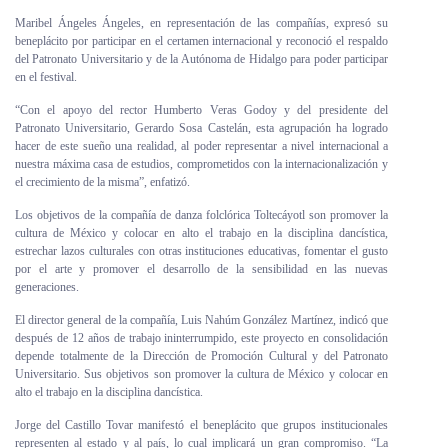
Maribel Ángeles Ángeles, en representación de las compañías, expresó su
beneplácito por participar en el certamen internacional y reconoció el respaldo
del Patronato Universitario y de la Autónoma de Hidalgo para poder participar
en el festival.
“Con el apoyo del rector Humberto Veras Godoy y del presidente del
Patronato Universitario, Gerardo Sosa Castelán, esta agrupación ha logrado
hacer de este sueño una realidad, al poder representar a nivel internacional a
nuestra máxima casa de estudios, comprometidos con la internacionalización y
el crecimiento de la misma”, enfatizó.
Los objetivos de la compañía de danza folclórica Toltecáyotl son promover la
cultura de México y colocar en alto el trabajo en la disciplina dancística,
estrechar lazos culturales con otras instituciones educativas, fomentar el gusto
por el arte y promover el desarrollo de la sensibilidad en las nuevas
generaciones.
El director general de la compañía, Luis Nahúm González Martínez, indicó que
después de 12 años de trabajo ininterrumpido, este proyecto en consolidación
depende totalmente de la Dirección de Promoción Cultural y del Patronato
Universitario. Sus objetivos son promover la cultura de México y colocar en
alto el trabajo en la disciplina dancística.
Jorge del Castillo Tovar manifestó el beneplácito que grupos institucionales
representen al estado y al país, lo cual implicará un gran compromiso. “La