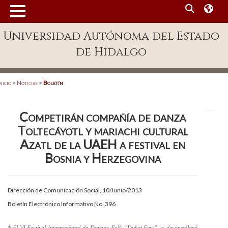
MENÚ
Universidad Autónoma del Estado
Enlaces
de Hidalgo
Dependencias A-Z
Directorio
nicio
>
Noticias
>
Boletín
Defensor Universitario
Competirán compañía de danza
Patronato
Toltecáyotl y mariachi cultural
Plataforma Garza
Azatl de la UAEH a festival en
Bosnia y Herzegovina
Publicaciones en línea
Acreditación Internacional
Dirección de Comunicación Social, 10/Junio/2013
Alumnado
Boletín Electrónico Informativo No. 396
Aspirantes