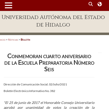
MENÚ
Universidad Autónoma del Estado
Enlaces
de Hidalgo
Dependencias A-Z
Directorio
nicio
>
Noticias
>
Boletín
Defensor Universitario
Conmemoran cuarto aniversario
Patronato
de la Escuela Preparatoria Número
Plataforma Garza
Seis
Publicaciones en línea
Dirección de Comunicación Social, 02/Julio/2021
Acreditación Internacional
Boletín Electrónico Informativo No. 382
Alumnado
*El 25 de junio de 2017 el Honorable Consejo Universitario
Aspirantes
aprobó por unanimidad de votos la creación de la