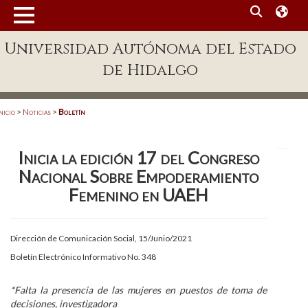
MENÚ
Universidad Autónoma del Estado
Enlaces
de Hidalgo
Dependencias A-Z
Directorio
nicio
>
Noticias
>
Boletín
Defensor Universitario
Inicia la edición 17 del Congreso
Patronato
Nacional Sobre Empoderamiento
Plataforma Garza
Femenino en UAEH
Publicaciones en línea
Dirección de Comunicación Social, 15/Junio/2021
Acreditación Internacional
Boletín Electrónico Informativo No. 348
Alumnado
*Falta la presencia de las mujeres en puestos de toma de
Aspirantes
decisiones, investigadora