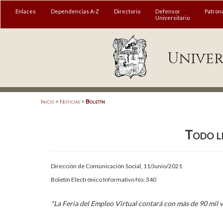
MENÚ
Enlaces
Dependencias A-Z
Directorio
Defensor
Patron
Universitario
Enlaces
Univer
Dependencias A-Z
Directorio
Defensor Universitario
Inicio
>
Noticias
>
Boletín
Patronato
Todo l
Plataforma Garza
Publicaciones en línea
Dirección de Comunicación Social, 11/Junio/2021
Acreditación Internacional
Boletín Electrónico Informativo No. 340
Alumnado
*La Feria del Empleo Virtual contará con más de 90 mil 
Aspirantes