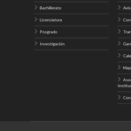
Bachillerato
Avis
Licenciatura
Cont
Posgrado
Tra
Investigación
Gar
Cale
Mapa
Asoc
Institu
Con