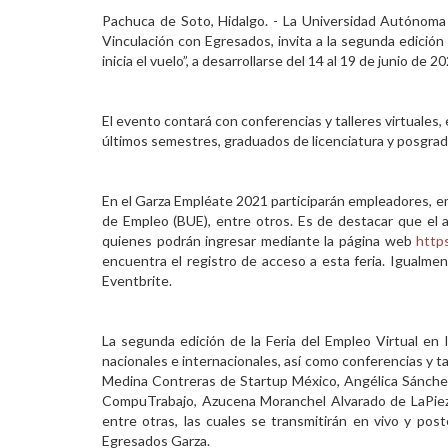
Pachuca de Soto, Hidalgo. - La Universidad Autónoma 
Personal
Vinculación con Egresados, invita a la segunda edició
inicia el vuelo”, a desarrollarse del 14 al 19 de junio de 20
Alumni
Visitantes
El evento contará con conferencias y talleres virtuales,
últimos semestres, graduados de licenciatura y posgrad
En el Garza Empléate 2021 participarán empleadores, em
de Empleo (BUE), entre otros. Es de destacar que el 
quienes podrán ingresar mediante la página web
http
encuentra el registro de acceso a esta feria. Igualmen
Eventbrite.
La segunda edición de la Feria del Empleo Virtual e
nacionales e internacionales, así como conferencias y t
Medina Contreras de Startup México, Angélica Sánch
CompuTrabajo, Azucena Moranchel Alvarado de LaPieza,
entre otras, las cuales se transmitirán en vivo y po
Egresados Garza.