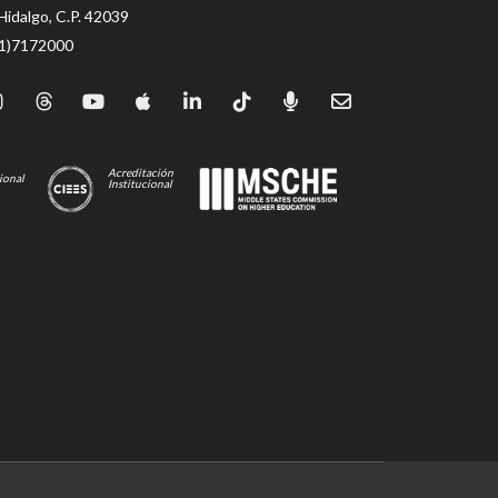
Hidalgo, C.P. 42039
71)7172000
Acreditación
ional
Institucional