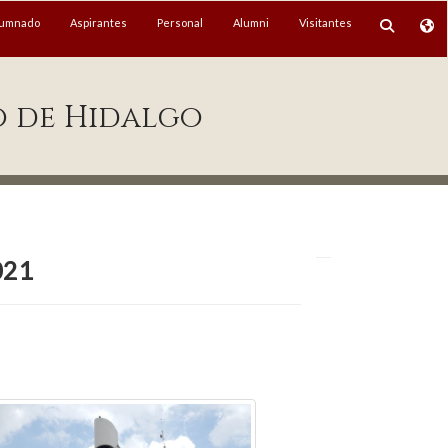
lumnado
Aspirantes
Personal
Alumni
Visitantes
o de Hidalgo
021