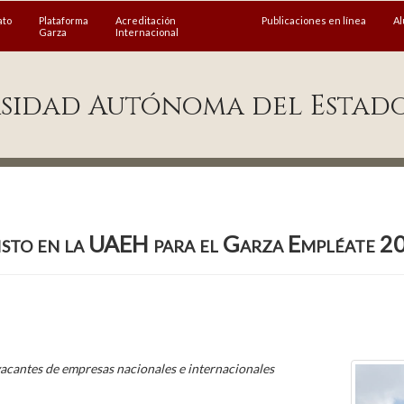
ato
Plataforma
Acreditación
Publicaciones en línea
A
Garza
Internacional
sidad Autónoma del Estad
isto en la UAEH para el Garza Empléate 2
vacantes de empresas nacionales e internacionales