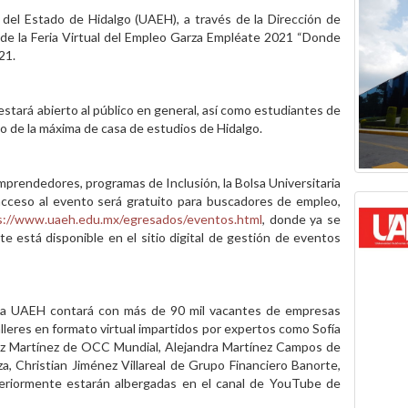
del Estado de Hidalgo (UAEH), a través de la Dirección de
n de la Feria Virtual del Empleo Garza Empléate 2021 “Donde
21.
 estará abierto al público en general, así como estudiantes de
o de la máxima de casa de estudios de Hidalgo.
prendedores, programas de Inclusión, la Bolsa Universitaria
acceso al evento será gratuito para buscadores de empleo,
s://www.uaeh.edu.mx/egresados/eventos.html
, donde ya se
te está disponible en el sitio digital de gestión de eventos
n la UAEH contará con más de 90 mil vacantes de empresas
alleres en formato virtual impartidos por expertos como Sofía
ez Martínez de OCC Mundial, Alejandra Martínez Campos de
 Christian Jiménez Villareal de Grupo Financiero Banorte,
steriormente estarán albergadas en el canal de YouTube de