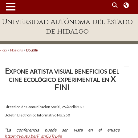
MENÚ
Universidad Autónoma del Estado
Enlaces
de Hidalgo
Dependencias A-Z
Directorio
nicio
>
Noticias
>
Boletín
Defensor Universitario
Expone artista visual beneficios del
Patronato
cine ecológico experimental en X
Plataforma Garza
FINI
Publicaciones en línea
Dirección de Comunicación Social, 29/Abril/2021
Acreditación Internacional
Boletín Electrónico Informativo No. 250
Alumnado
*La conferencia puede ser vista en el enlace
Aspirantes
https://youtu.be/F_gnQJTrL4g