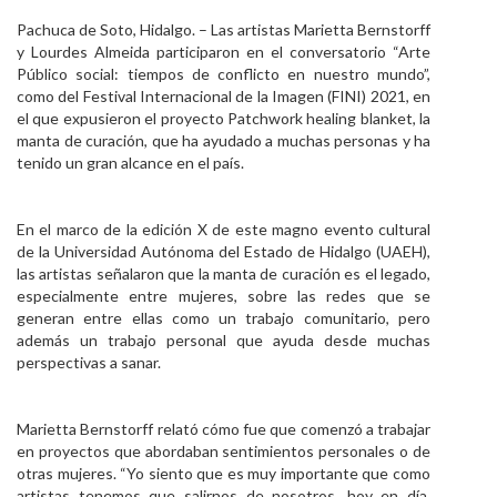
Personal
Pachuca de Soto, Hidalgo. – Las artistas Marietta Bernstorff
y Lourdes Almeida participaron en el conversatorio “Arte
Alumni
Público social: tiempos de conflicto en nuestro mundo”,
como del Festival Internacional de la Imagen (FINI) 2021, en
Visitantes
el que expusieron el proyecto Patchwork healing blanket, la
manta de curación, que ha ayudado a muchas personas y ha
tenido un gran alcance en el país.
En el marco de la edición X de este magno evento cultural
de la Universidad Autónoma del Estado de Hidalgo (UAEH),
las artistas señalaron que la manta de curación es el legado,
especialmente entre mujeres, sobre las redes que se
generan entre ellas como un trabajo comunitario, pero
además un trabajo personal que ayuda desde muchas
perspectivas a sanar.
Marietta Bernstorff relató cómo fue que comenzó a trabajar
en proyectos que abordaban sentimientos personales o de
otras mujeres. “Yo siento que es muy importante que como
artistas tenemos que salirnos de nosotros, hoy en día,