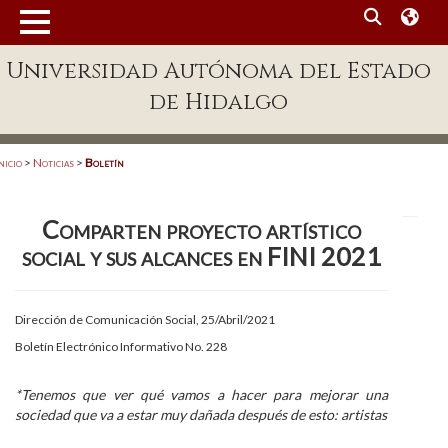
MENÚ
Universidad Autónoma del Estado
Enlaces
de Hidalgo
Dependencias A-Z
Directorio
nicio
>
Noticias
>
Boletín
Defensor Universitario
Comparten proyecto artístico
Patronato
social y sus alcances en FINI 2021
Plataforma Garza
Publicaciones en línea
Dirección de Comunicación Social, 25/Abril/2021
Boletín Electrónico Informativo No. 228
Acreditación Internacional
Alumnado
*Tenemos que ver qué vamos a hacer para mejorar una
sociedad que va a estar muy dañada después de esto: artistas
Aspirantes