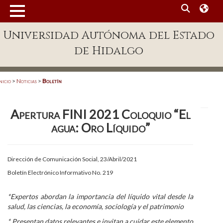
MENÚ
Universidad Autónoma del Estado
Enlaces
de Hidalgo
Dependencias A-Z
Directorio
nicio
>
Noticias
>
Boletín
Defensor Universitario
Apertura FINI 2021 Coloquio “El
Patronato
agua: Oro Líquido”
Plataforma Garza
Publicaciones en línea
Dirección de Comunicación Social, 23/Abril/2021
Boletín Electrónico Informativo No. 219
Acreditación Internacional
Alumnado
*Expertos abordan la importancia del líquido vital desde la
salud, las ciencias, la economía, sociología y el patrimonio
Aspirantes
*
Presentan datos relevantes e invitan a cuidar este elemento