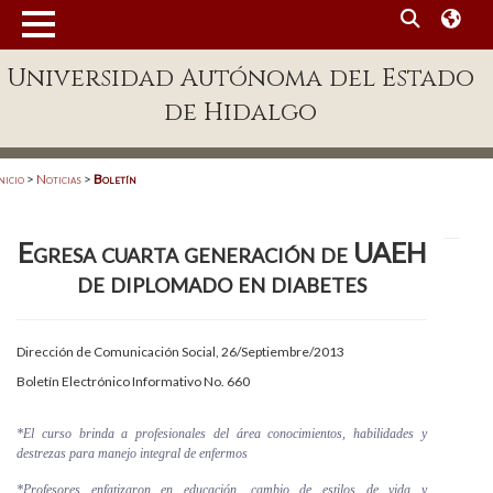
MENÚ
Universidad Autónoma del Estado
Enlaces
de Hidalgo
Dependencias A-Z
Directorio
nicio
>
Noticias
>
Boletín
Defensor Universitario
Egresa cuarta generación de UAEH
Patronato
de diplomado en diabetes
Plataforma Garza
Publicaciones en línea
Dirección de Comunicación Social, 26/Septiembre/2013
Boletín Electrónico Informativo No. 660
Acreditación Internacional
Alumnado
*
El curso brinda a profesionales del área conocimientos, habilidades y
destrezas para manejo integral de enfermos
Aspirantes
*Profesores enfatizaron en educación, cambio de estilos de vida y