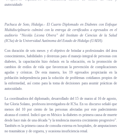
autocuidado
Personal
Alumni
Pachuca de Soto, Hidalgo.- El Cuarto Diplomado en Diabetes con Enfoque
Multidisciplinario culminó con la entrega de certificados a egresados en el
Visitantes
auditorio “Nicolás Licona Olvera” del Instituto de Ciencias de la Salud
(ICSa) de la Universidad Autónoma del Estado de Hidalgo (UAEH).
Con duración de seis meses y el objetivo de brindar a profesionales del área
conocimientos, habilidades y destrezas para el manejo integral de personas con
diabetes, la capacitación hizo énfasis en la educación, en la promoción de
cambios de estilos de vida que favorezcan la prevención de complicaciones
agudas y crónicas. De esta manera, los 19 egresados propiciarán en la
población independencia para la solución de problemas cotidianos propios de
la enfermedad, así como para la toma de decisiones para asumir prácticas de
autocuidado.
La coordinadora del diplomado, desarrollado del 15 de marzo al 16 de agosto,
fue Gloria Solano, profesora investigadora de ICSa. En su discurso señaló que
menos del 10 por ciento de las personas afectadas por este padecimiento
alcanza el control. Indicó que en México la diabetes es primera causa de muerte
desde hace más de una década “y la tendencia muestra crecimiento progresivo”.
También es la primera causa de consulta externa en hospitales, de amputaciones
no traumáticas y de ceguera, y ocasiona insuficiencia renal.