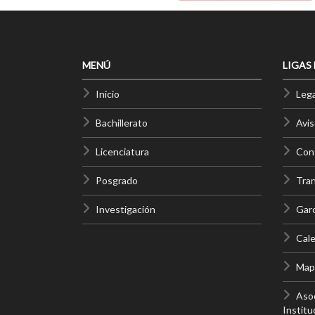
MENÚ
LIGAS
Inicio
Lega
Bachillerato
Avis
Licenciatura
Cont
Posgrado
Tra
Investigación
Gar
Cale
Mapa
Asoc
Institu