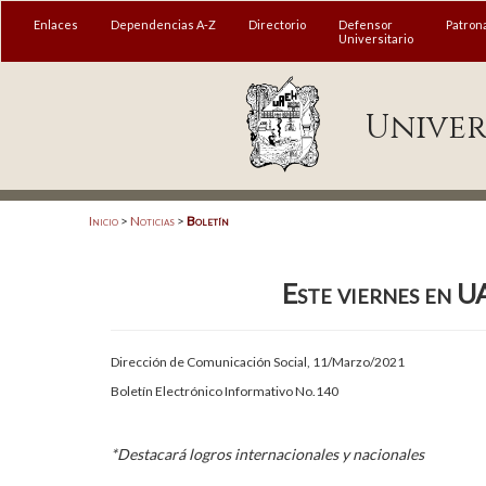
MENÚ
Enlaces
Dependencias A-Z
Directorio
Defensor
Patron
Universitario
Enlaces
Univer
Dependencias A-Z
Directorio
Defensor Universitario
Inicio
>
Noticias
>
Boletín
Patronato
Este viernes en U
Plataforma Garza
Publicaciones en línea
Dirección de Comunicación Social, 11/Marzo/2021
Acreditación Internacional
Boletín Electrónico Informativo No.140
Alumnado
*Destacará logros internacionales y nacionales
Aspirantes