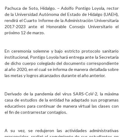
Personal
Pachuca de Soto, Hidalgo. – Adolfo Pontigo Loyola, rector
de la Universidad Autónoma del Estado de Hidalgo (UAEH),
Alumni
rendirá el Cuarto Informe de la Administración Universitaria
2017-2023 ante el Honorable Consejo Universitario el
Visitantes
próximo 12 de marzo.
En ceremonia solemne y bajo estricto protocolo sanitario
institucional, Pontigo Loyola hará entrega ante la Secretaría
de dicho cuerpo colegiado del documento correspondiente
al año 2020, en el cual se informa de manera detallada sobre
las metas y logros alcanzados durante el año anterior.
Derivado de la pandemia del virus SARS-CoV-2, la máxima
casa de estudios de la entidad ha adaptado sus programas
educativos para continuar de manera virtual las clases con
el fin de contrarrestar contagios.
A su vez, se redujeron las actividades administrativas
presenciales, realizó el seguimiento de sus estudiantes en