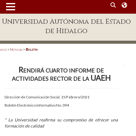
MENÚ
Universidad Autónoma del Estado
Enlaces
de Hidalgo
Dependencias A-Z
Directorio
nicio
>
Noticias
>
Boletín
Defensor Universitario
Rendirá cuarto informe de
Patronato
actividades rector de la UAEH
Plataforma Garza
Publicaciones en línea
Dirección de Comunicación Social, 15/Febrero/2021
Boletín Electrónico Informativo No. 094
Acreditación Internacional
Alumnado
* La Universidad reafirma su compromiso de ofrecer una
formación de calidad
Aspirantes