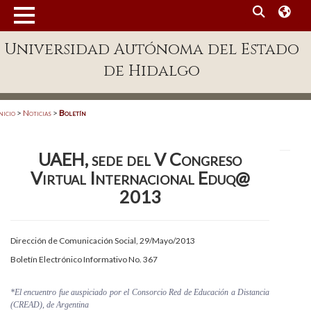
MENÚ
Universidad Autónoma del Estado
Enlaces
de Hidalgo
Dependencias A-Z
Directorio
nicio
>
Noticias
>
Boletín
Defensor Universitario
UAEH, sede del V Congreso
Patronato
Virtual Internacional Eduq@
Plataforma Garza
2013
Publicaciones en línea
Dirección de Comunicación Social, 29/Mayo/2013
Acreditación Internacional
Boletín Electrónico Informativo No. 367
Alumnado
*El encuentro fue auspiciado por el Consorcio Red de Educación a Distancia
Aspirantes
(CREAD), de Argentina