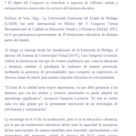
* El objeto del Congreso es contribuir a espacios de reflexión, debate y
Personal
enriquecimiento mutuo entre los actores del sistema educativo
Pachuca de Soto, Hgo.- La Universidad Autónoma del Estado de Hidalgo
Alumni
(UAEH) fue sede internacional en México del V Congreso Virtual
Iberoamericano de Calidad en Educación Virtual y a Distancia EduQ@ 2013,
Visitantes
en el que participaron representantes de 19 instituciones educativas de distintas
partes del mundo.
Al dirigir su mensaje desde las instalaciones de la Autónoma de Hidalgo, el
director del Sistema de Universidad Virtual (SUV), Ciro Samperio Levinsón,
celebró la existencia de este tipo de eventos académicos que, como la educación
a distancia, cambian el paradigma de realizarse de manera presencial,
facilitando la asistencia de personalidades para compartir su experiencia en
diversos temas de interés para quienes imparten educación en esta modalidad.
“El tema de la calidad toma mayor importancia, ya que debe garantizar a los
alumnos que con los medios y recursos autorizados se puede adquirir un
aprendizaje significativo”, reconoció Samperio Levinsón. “El reto se vuelve
cada vez más grande por la permanente innovación de las tecnologías de
información y comunicación”.
La tecnología no es el fin en la educación, pero sí en la educación a distancia,
por lo que las instituciones educativas deben tener la capacidad de incorporar
dichas innovaciones de manera inmediata para responder oportunamente a las
expectativas del alumnado, señaló el director del SUV, quien estuvo