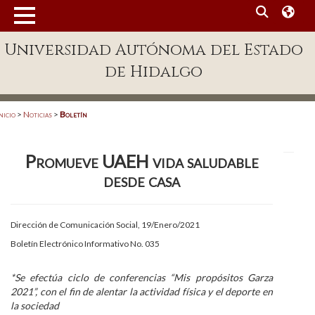
MENÚ
Universidad Autónoma del Estado
Enlaces
de Hidalgo
Dependencias A-Z
Directorio
nicio
>
Noticias
>
Boletín
Defensor Universitario
Promueve UAEH vida saludable
Patronato
desde casa
Plataforma Garza
Publicaciones en línea
Dirección de Comunicación Social, 19/Enero/2021
Boletín Electrónico Informativo No. 035
Acreditación Internacional
Alumnado
*Se efectúa ciclo de conferencias “Mis propósitos Garza
2021”, con el fin de alentar la actividad física y el deporte en
Aspirantes
la sociedad