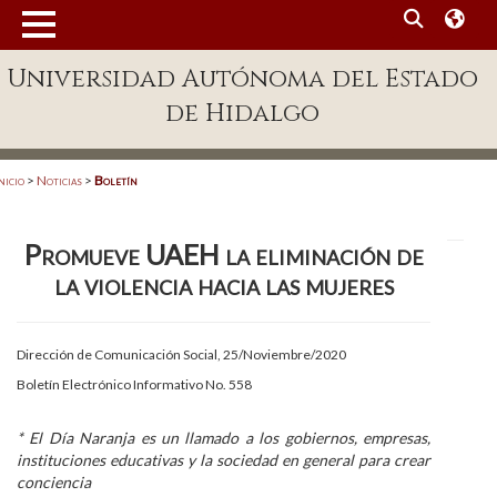
MENÚ
Universidad Autónoma del Estado
Enlaces
de Hidalgo
Dependencias A-Z
Directorio
nicio
>
Noticias
>
Boletín
Defensor Universitario
Promueve UAEH la eliminación de
Patronato
la violencia hacia las mujeres
Plataforma Garza
Publicaciones en línea
Dirección de Comunicación Social, 25/Noviembre/2020
Boletín Electrónico Informativo No. 558
Acreditación Internacional
Alumnado
* El Día Naranja es un llamado a los gobiernos, empresas,
instituciones educativas y la sociedad en general para crear
Aspirantes
conciencia