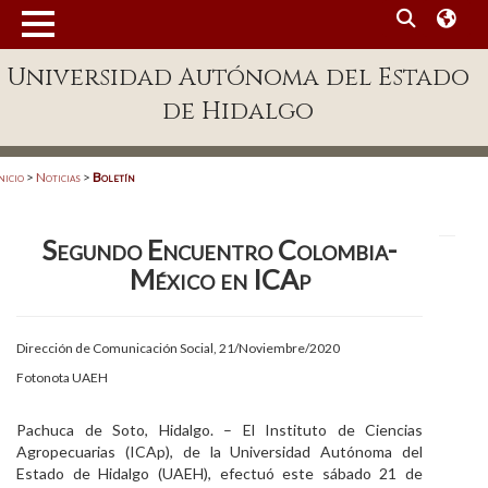
MENÚ
Universidad Autónoma del Estado
Enlaces
de Hidalgo
Dependencias A-Z
Directorio
nicio
>
Noticias
>
Boletín
Defensor Universitario
Segundo Encuentro Colombia-
Patronato
México en ICAp
Plataforma Garza
Publicaciones en línea
Dirección de Comunicación Social, 21/Noviembre/2020
Fotonota UAEH
Acreditación Internacional
Alumnado
Pachuca de Soto, Hidalgo. – El Instituto de Ciencias
Agropecuarias (ICAp), de la Universidad Autónoma del
Aspirantes
Estado de Hidalgo (UAEH), efectuó este sábado 21 de