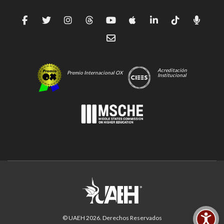
Acreditación
Premio Internacional OX
Institucional
© UAEH
2026
. Derechos Reservados