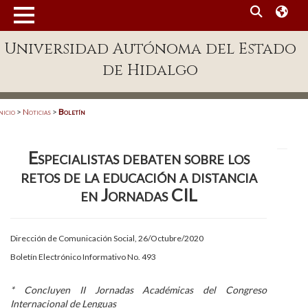
MENÚ
Universidad Autónoma del Estado
Enlaces
de Hidalgo
Dependencias A-Z
Directorio
nicio
>
Noticias
>
Boletín
Defensor Universitario
Especialistas debaten sobre los
Patronato
retos de la educación a distancia
Plataforma Garza
en Jornadas CIL
Publicaciones en línea
Dirección de Comunicación Social, 26/Octubre/2020
Acreditación Internacional
Boletín Electrónico Informativo No. 493
Alumnado
*
Concluyen II Jornadas Académicas del Congreso
Aspirantes
Internacional de Lenguas