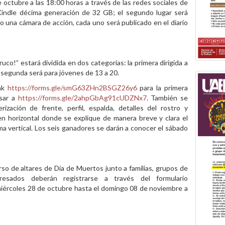
 octubre a las 18:00 horas a través de las redes sociales de
Kindle décima generación de 32 GB; el segundo lugar será
io una cámara de acción, cada uno será publicado en el diario
uco!” estará dividida en dos categorías: la primera dirigida a
a segunda será para jóvenes de 13 a 20.
ink
https://forms.gle/smG63ZHn2BSGZ26y6
para la primera
esar a
https://forms.gle/2ahpGbAg91cUDZNx7
. También se
ización de frente, perfil, espalda, detalles del rostro y
n horizontal donde se explique de manera breve y clara el
ma vertical. Los seis ganadores se darán a conocer el sábado
curso de altares de Día de Muertos junto a familias, grupos de
resados deberán registrarse a través del formulario
 miércoles 28 de octubre hasta el domingo 08 de noviembre a