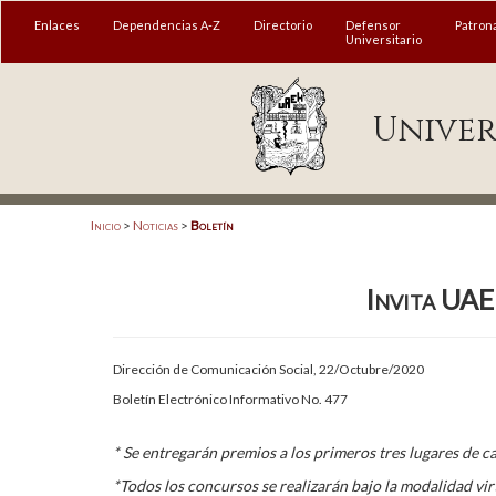
MENÚ
Enlaces
Dependencias A-Z
Directorio
Defensor
Patron
Universitario
Enlaces
Univer
Dependencias A-Z
Directorio
Defensor Universitario
Inicio
>
Noticias
>
Boletín
Patronato
Invita UAE
Plataforma Garza
Publicaciones en línea
Dirección de Comunicación Social, 22/Octubre/2020
Acreditación Internacional
Boletín Electrónico Informativo No. 477
Alumnado
* Se entregarán premios a los primeros tres lugares de 
Aspirantes
*Todos los concursos se realizarán bajo la modalidad vir