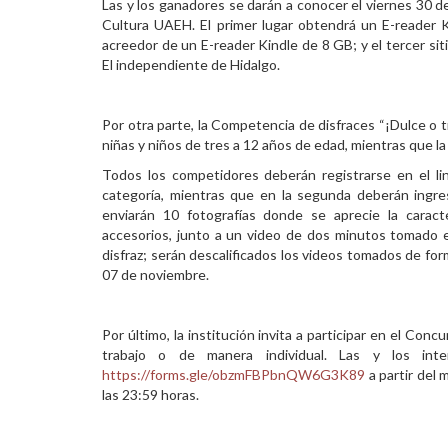
Las y los ganadores se darán a conocer el viernes 30 de
Cultura UAEH. El primer lugar obtendrá un E-reader 
acreedor de un E-reader Kindle de 8 GB; y el tercer sit
El independiente de Hidalgo.
Por otra parte, la Competencia de disfraces “¡Dulce o tr
niñas y niños de tres a 12 años de edad, mientras que l
Todos los competidores deberán registrarse en el l
categoría, mientras que en la segunda deberán ingr
enviarán 10 fotografías donde se aprecie la caracter
accesorios, junto a un video de dos minutos tomado e
disfraz; serán descalificados los videos tomados de for
07 de noviembre.
Por último, la institución invita a participar en el Con
trabajo o de manera individual. Las y los inte
https://forms.gle/obzmFBPbnQW6G3K89
a partir del
las 23:59 horas.