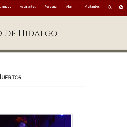
lumnado
Aspirantes
Personal
Alumni
Visitantes
o de Hidalgo
Muertos