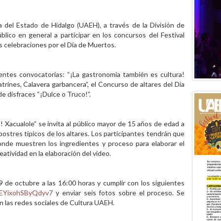
 del Estado de Hidalgo (UAEH), a través de la División de
blico en general a participar en los concursos del Festival
as celebraciones por el Día de Muertos.
rentes convocatorias: “¡La gastronomía también es cultura!
atrines, Calavera garbancera”, el Concurso de altares del Día
e disfraces “¡Dulce o Truco!”.
 Xacualole” se invita al público mayor de 15 años de edad a
postres típicos de los altares. Los participantes tendrán que
donde muestren los ingredientes y proceso para elaborar el
creatividad en la elaboración del video.
9 de octubre a las 16:00 horas y cumplir con los siguientes
f9EYixohSByQdyv7
y enviar seis fotos sobre el proceso. Se
en las redes sociales de Cultura UAEH.