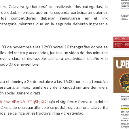
nes, Calavera garbancera” se realizarán dos categorías, la
os de edad; mientras que en la segunda participarán quienes
s competidores deberán registrarse en el link
categoría, mientras que en la segunda deberán ingresar a
s 03 de noviembre a las 12:00 horas, 10 fotografías donde se
talles del rostro y accesorios, junto a un video de dos minutos
 y clara el disfraz. Se calificará creatividad, diseño y la
ábado 07 de noviembre.
asta el domingo 25 de octubre a las 16:00 horas. La temática
ersitaria, amigos, familiares y de la ciudad sin que denigren,
n social, género o raza.
s.gle/mvLdBVNAdY2qShpX9
bajo el siguiente formato: a doble
áxima de una cuartilla, solo se podrá registrar una calaverita
s; se calificarán estructura, rima y creatividad.