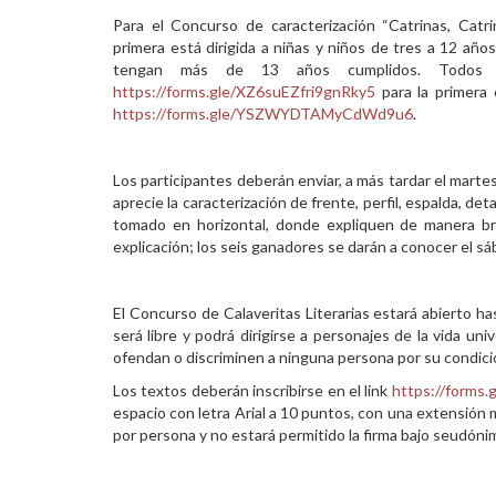
Para el Concurso de caracterización “Catrinas, Catri
primera está dirigida a niñas y niños de tres a 12 añ
tengan más de 13 años cumplidos. Todos lo
https://forms.gle/XZ6suEZfri9gnRky5
para la primera 
https://forms.gle/YSZWYDTAMyCdWd9u6
.
Los participantes deberán enviar, a más tardar el marte
aprecie la caracterización de frente, perfil, espalda, de
tomado en horizontal, donde expliquen de manera breve
explicación; los seis ganadores se darán a conocer el s
El Concurso de Calaveritas Literarias estará abierto h
será libre y podrá dirigirse a personajes de la vida univ
ofendan o discriminen a ninguna persona por su condició
Los textos deberán inscribirse en el link
https://form
espacio con letra Arial a 10 puntos, con una extensión m
por persona y no estará permitido la firma bajo seudónimo