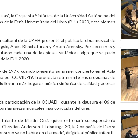
usas”, la Orquesta Sinfónica de la Universidad Autónoma del
s de la Feria Universitaria del Libro (FUL) 2020, este viernes
 cultural de la UAEH presentó al público la obra musical de
gski, Aram Khachaturian y Anton Arensky. Por secciones y
utaron cada una de las piezas sinfónicas, algo que se pudo
 de la FUL 2020.
 de 1997, cuando presentó su primer concierto en el Aula
mia por COVID-19, la orquesta retransmite sus programas de
o llevar a más hogares música sinfónica de calidad y acercar
da participación de la OSUAEH durante la clausura el 06 de
con las piezas musicales más conocidas del cine.
 talento de Martín Ortiz quien estrenará su espectáculo
s Christian Andersen. El domingo 30, la Compañía de Danza
uo ya no habita en el armario”, dirigida al público infantil.