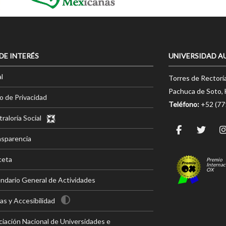
 DE INTERÉS
UNIVERSIDAD A
l
Torres de Rectorí
Pachuca de Soto, 
o de Privacidad
Teléfono:
+52 (7
raloría Social
nsparencia
ceta
Premio
Internac
OX
ndario General de Actividades
s y Accesibilidad
iación Nacional de Universidades e