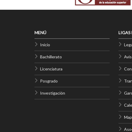
MENÚ
LIGAS
Inicio
Lega
Bachillerato
Avis
Licenciatura
Cont
Posgrado
Tra
Investigación
Gar
Cale
Mapa
Asoc