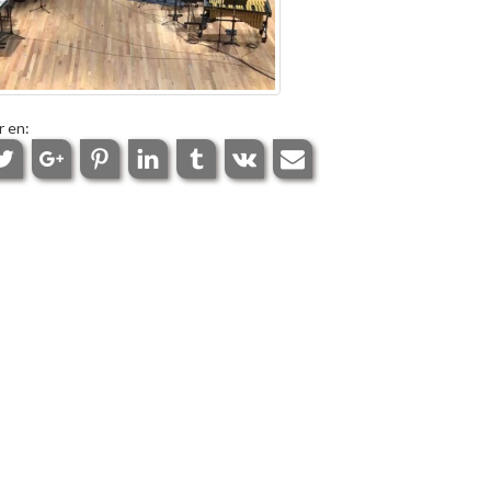
r en: