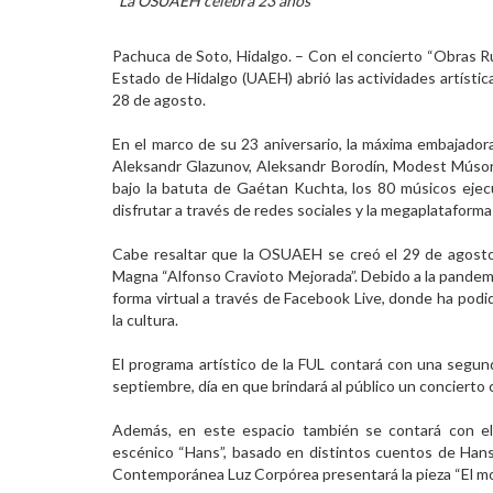
*La OSUAEH celebra 23 años
Personal
Pachuca de Soto, Hidalgo. – Con el concierto “Obras R
Alumni
Estado de Hidalgo (UAEH) abrió las actividades artística
28 de agosto.
Visitantes
En el marco de su 23 aniversario, la máxima embajadora
Aleksandr Glazunov, Aleksandr Borodín, Modest Músor
bajo la batuta de Gaétan Kuchta, los 80 músicos ejec
disfrutar a través de redes sociales y la megaplataforma
Cabe resaltar que la OSUAEH se creó el 29 de agosto
Magna “Alfonso Cravioto Mejorada”. Debido a la pande
forma virtual a través de Facebook Live, donde ha podid
la cultura.
El programa artístico de la FUL contará con una segun
septiembre, día en que brindará al público un concierto 
Además, en este espacio también se contará con el
escénico “Hans”, basado en distintos cuentos de Han
Contemporánea Luz Corpórea presentará la pieza “El monstr