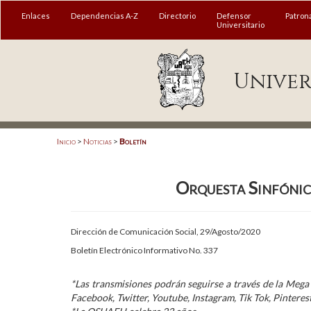
MENÚ
Enlaces
Dependencias A-Z
Directorio
Defensor
Patron
Universitario
Enlaces
Univer
Dependencias A-Z
Directorio
Defensor Universitario
Inicio
>
Noticias
>
Boletín
Patronato
Orquesta Sinfónic
Plataforma Garza
Publicaciones en línea
Dirección de Comunicación Social, 29/Agosto/2020
Acreditación Internacional
Boletín Electrónico Informativo No. 337
Alumnado
*Las transmisiones podrán seguirse a través de la Mega
Facebook, Twitter, Youtube, Instagram, Tik Tok, Pinteres
Aspirantes