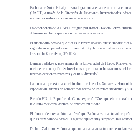
Personal
Pachuca de Soto, Hidalgo.- Para lograr un acercamiento con la cultura
(UAEH), a través de la Dirección de Relaciones Internacionales, ofrec
encuentran realizando intercambio académico.
Alumni
La dependencia de la UAEH, dirigida por Rafael Cravioto Torres, informó
Visitantes
Alemania reciben capacitación tres veces a la semana.
El funcionario destacó que está es la tercera ocasión que se imparte esta c
segunda en el periodo enero –junio 2013 y la que actualmente se lleva 
Desarrollo Educativo (CEVIDE).
Daniela Sedlakova, proveniente de la Universidad de Hradec Královë, en 
naciones como opción. Sobre el curso que toma en instalaciones del Cen
tenemos excelentes maestros y es muy divertido”.
La alumna, que estudia en el Instituto de Ciencias Sociales y Humanidad
capacitación, además de conocer más acerca de las raíces mexicanas y su
Ricardo HU, de República de China, expresó: “Creo que el curso está muy
la cultura mexicana, además de practicar mi español”.
El alumno de intercambio manifestó que Pachuca es una ciudad pequeña y 
que es muy cómoda para él. “La gente aquí es muy simpática, mis comp
De los 17 alumnos y alumnas que toman la capacitación, tres estudiantes 