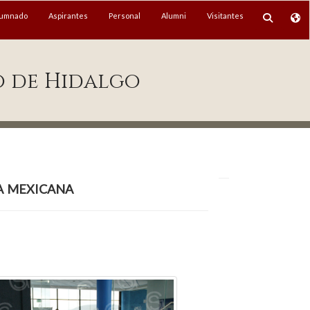
lumnado
Aspirantes
Personal
Alumni
Visitantes
o de Hidalgo
a mexicana