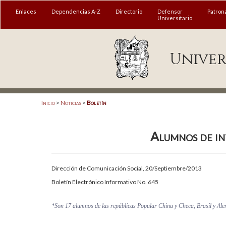
MENÚ
Enlaces
Dependencias A-Z
Directorio
Defensor
Patron
Universitario
Enlaces
Univer
Dependencias A-Z
Directorio
Defensor Universitario
Inicio
>
Noticias
>
Boletín
Patronato
Alumnos de in
Plataforma Garza
Publicaciones en línea
Dirección de Comunicación Social, 20/Septiembre/2013
Acreditación Internacional
Boletín Electrónico Informativo No. 645
Alumnado
*Son 17 alumnos de las repúblicas Popular China y Checa, Brasil y Al
Aspirantes