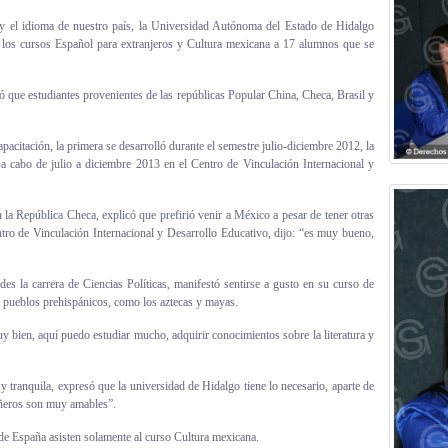
 y el idioma de nuestro país, la Universidad Autónoma del Estado de Hidalgo
e los cursos Español para extranjeros y Cultura mexicana a 17 alumnos que se
 que estudiantes provenientes de las repúblicas Popular China, Checa, Brasil y
apacitación, la primera se desarrolló durante el semestre julio-diciembre 2012, la
a cabo de julio a diciembre 2013 en el Centro de Vinculación Internacional y
la República Checa, explicó que prefirió venir a México a pesar de tener otras
tro de Vinculación Internacional y Desarrollo Educativo, dijo: “es muy bueno,
es la carrera de Ciencias Políticas, manifestó sentirse a gusto en su curso de
s pueblos prehispánicos, como los aztecas y mayas.
 bien, aquí puedo estudiar mucho, adquirir conocimientos sobre la literatura y
tranquila, expresó que la universidad de Hidalgo tiene lo necesario, aparte de
añeros son muy amables”.
de España asisten solamente al curso Cultura mexicana.