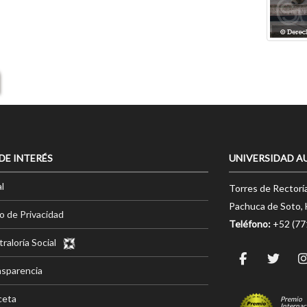
 DE INTERÉS
UNIVERSIDAD A
l
Torres de Rectorí
Pachuca de Soto, 
o de Privacidad
Teléfono:
+52 (7
raloría Social
nsparencia
ceta
Premio
Internac