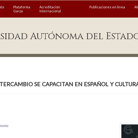
ato
Plataforma
Acreditación
Publicaciones en línea
A
Garza
Internacional
sidad Autónoma del Estad
tercambio se capacitan en español y cultur
emania