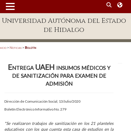
MENÚ
Universidad Autónoma del Estado
Enlaces
de Hidalgo
Dependencias A-Z
Directorio
nicio
>
Noticias
>
Boletín
Defensor Universitario
Entrega UAEH insumos médicos y
Patronato
de sanitización para examen de
Plataforma Garza
admisión
Publicaciones en línea
Dirección de Comunicación Social, 13/Julio/2020
Acreditación Internacional
Boletín Electrónico Informativo No. 279
Alumnado
*Se realizaron trabajos de sanitización en los 21 planteles
Aspirantes
educativos con los que cuenta esta casa de estudios en la