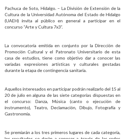
Personal
Pachuca de Soto, Hidalgo. – La División de Extensión de la
Cultura de la Universidad Autónoma del Estado de Hidalgo
Alumni
(UAEH) invita al público en general a participar en el
concurso “Arte y Cultura 7x3”.
Visitantes
La convocatoria emitida en conjunto por la Dirección de
Promoción Cultural y el Patronato Universitario de esta
casa de estudios, tiene como objetivo dar a conocer las
variadas expresiones artísticas y culturales gestadas
durante la etapa de contingencia sanitaria.
Aquellos interesados en participar podrán realizarlo del 15 al
20 de julio en alguna de las siete categorías dispuestas en
el concurso: Danza, Música (canto o ejecución de
instrumento), Teatro, Declamación, Dibujo, Fotografía y
Gastronomía.
Se premiarán a los tres primeros lugares de cada categoría,
los resultados se darán a conocer a través de las redes