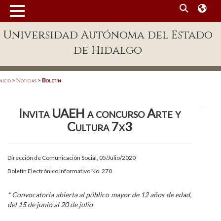
MENÚ
Universidad Autónoma del Estado
Enlaces
de Hidalgo
Dependencias A-Z
Directorio
nicio
>
Noticias
>
Boletín
Defensor Universitario
Invita UAEH a concurso Arte y
Patronato
Cultura 7x3
Plataforma Garza
Publicaciones en línea
Dirección de Comunicación Social, 05/Julio/2020
Boletín Electrónico Informativo No. 270
Acreditación Internacional
Alumnado
* Convocatoria abierta al público mayor de 12 años de edad,
del 15 de junio al 20 de julio
Aspirantes