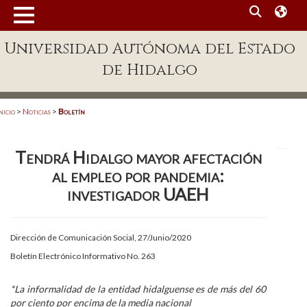
MENÚ
Universidad Autónoma del Estado
Enlaces
de Hidalgo
Dependencias A-Z
Directorio
nicio
>
Noticias
>
Boletín
Defensor Universitario
Tendrá Hidalgo mayor afectación
Patronato
al empleo por pandemia:
Plataforma Garza
investigador UAEH
Publicaciones en línea
Dirección de Comunicación Social, 27/Junio/2020
Acreditación Internacional
Boletín Electrónico Informativo No. 263
Alumnado
*La informalidad de la entidad hidalguense es de más del 60
Aspirantes
por ciento por encima de la media nacional