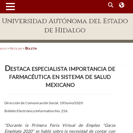
MENÚ
Universidad Autónoma del Estado
Enlaces
de Hidalgo
Dependencias A-Z
Directorio
nicio
>
Noticias
>
Boletín
Defensor Universitario
Destaca especialista importancia de
Patronato
farmacéutica en sistema de salud
Plataforma Garza
mexicano
Publicaciones en línea
Dirección de Comunicación Social, 19/Junio/2020
Acreditación Internacional
Boletín Electrónico Informativo No. 256
Alumnado
*Durante la Primera Feria Virtual de Empleo “Garza
Aspirantes
Empléate 2020” se habló sobre la necesidad de contar con