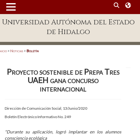
MENÚ
Universidad Autónoma del Estado
Enlaces
de Hidalgo
Dependencias A-Z
Directorio
nicio
>
Noticias
>
Boletín
Defensor Universitario
Proyecto sostenible de Prepa Tres
Patronato
UAEH gana concurso
Plataforma Garza
internacional
Publicaciones en línea
Dirección de Comunicación Social, 13/Junio/2020
Acreditación Internacional
Boletín Electrónico Informativo No. 249
Alumnado
*Durante su aplicación, logró implantar en los alumnos
Aspirantes
consciencia ecológica