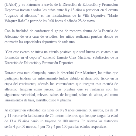
(UAEH) y su Patronato a través de la Dirección de Educación y Promoción
Personal
Deportiva invitan a todos los niños entre 8 y 15 años a participar en el evento
“Jugando al atletismo” en las instalaciones de la Villa Deportiva “Mario
Alumni
Vázquez Raña” a partir de las 9:00 horas el sábado 25 de mayo.
Con la finalidad de conformar el grupo de menores dentro de la Escuela de
Visitantes
Atletismo de esta casa de estudios, los niños realizarán pruebas donde se
estimarán las capacidades deportivas de cada uno.
“Con este evento se inicia un círculo positivo que será bueno en cuanto a su
formación en el deporte” comentó Ernesto Cruz Martínez, subdirector de la
Dirección de Educación y Promoción Deportiva.
Durante esta mini olimpiada, como la describió Cruz Martínez, los niños que
participen tendrán un entrenamiento lúdico debido al desarrollo físico en la
etapa del crecimiento, además los entrenadores que integran esta escuela de
atletismo fungirán como jueces. Las pruebas que se realizarán son las
siguientes: velocidad, relevos, saltos de longitud, saltos de altura, así como
lanzamientos de bala, martillo, disco y jabalina.
Al competir en velocidad los niños de 8 y 9 años correrán 50 metros, los de 10
y 11 recorrerán la distancia de 75 metros mientras que los que tengan la edad
de 13 a 15 años harán un trayecto de 100 metros. En relevos las distancias
serán 4 por 50 metros, 4 por 75 y 4 por 100 para las edades respectivas.