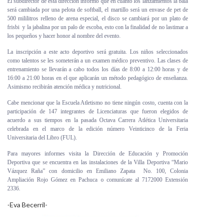
El subdirector de esta dirección informó que en cuanto los lanzamientos la bala
será cambiada por una pelota de softball, el martillo será un envase de pet de
500 mililitros relleno de arena especial, el disco se cambiará por un plato de
frisbi y la jabalina por un palo de escoba, esto con la finalidad de no lastimar a
los pequeños y hacer honor al nombre del evento.
La inscripción a este acto deportivo será gratuita. Los niños seleccionados
como talentos se les someterán a un examen médico preventivo. Las clases de
entrenamiento se llevarán a cabo todos los días de 8:00 a 12:00 horas y de
16:00 a 21:00 horas en el que aplicarán un método pedagógico de enseñanza.
Asimismo recibirán atención médica y nutricional.
Cabe mencionar que la Escuela Atletismo no tiene ningún costo, cuenta con la
participación de 147 integrantes de Licenciaturas que fueron elegidos de
acuerdo a sus tiempos en la pasada Octava Carrera Atlética Universitaria
celebrada en el marco de la edición número Veinticinco de la Feria
Universitaria del Libro (FUL).
Para mayores informes visita la Dirección de Educación y Promoción
Deportiva que se encuentra en las instalaciones de la Villa Deportiva “Mario
Vázquez Raña” con domicilio en Emiliano Zapata No. 100, Colonia
Ampliación Rojo Gómez en Pachuca o comunícate al 7172000 Extensión
2336.
-Eva Becerril-