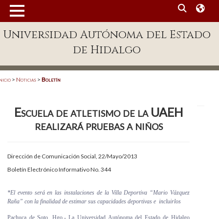
MENÚ
Universidad Autónoma del Estado
Enlaces
de Hidalgo
Dependencias A-Z
Directorio
nicio
>
Noticias
>
Boletín
Defensor Universitario
Escuela de atletismo de la UAEH
Patronato
realizará pruebas a niños
Plataforma Garza
Publicaciones en línea
Dirección de Comunicación Social, 22/Mayo/2013
Boletín Electrónico Informativo No. 344
Acreditación Internacional
Alumnado
*El evento será en las instalaciones de la Villa Deportiva “Mario Vázquez
Raña” con la finalidad de estimar sus capacidades deportivas e incluirlos
Aspirantes
Pachuca de Soto, Hgo.- La Universidad Autónoma del Estado de Hidalgo