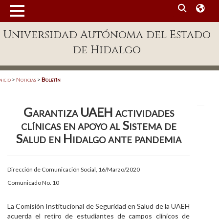
MENÚ
Universidad Autónoma del Estado
Enlaces
de Hidalgo
Dependencias A-Z
Directorio
nicio
>
Noticias
>
Boletín
Defensor Universitario
Garantiza UAEH actividades
Patronato
clínicas en apoyo al Sistema de
Plataforma Garza
Salud en Hidalgo ante pandemia
Publicaciones en línea
Dirección de Comunicación Social, 16/Marzo/2020
Acreditación Internacional
Comunicado No. 10
Alumnado
La Comisión Institucional de Seguridad en Salud de la UAEH
Aspirantes
acuerda el retiro de estudiantes de campos clínicos de