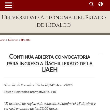
MENÚ
Universidad Autónoma del Estado
Enlaces
de Hidalgo
Dependencias A-Z
Directorio
nicio
>
Noticias
>
Boletín
Defensor Universitario
Continúa abierta convocatoria
Patronato
para ingreso a Bachillerato de la
Plataforma Garza
UAEH
Publicaciones en línea
Dirección de Comunicación Social, 24/Febrero/2020
Acreditación Internacional
Boletín Electrónico Informativo No. 118
Alumnado
*El proceso de registro de aspirantes culmina el 15 de abril y
Aspirantes
cerrará en punto de las 23:00 horas