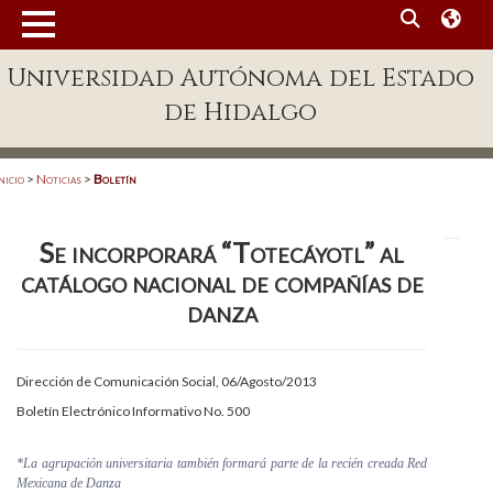
MENÚ
Universidad Autónoma del Estado
Enlaces
de Hidalgo
Dependencias A-Z
Directorio
nicio
>
Noticias
>
Boletín
Defensor Universitario
Se incorporará “Totecáyotl” al
Patronato
catálogo nacional de compañías de
Plataforma Garza
danza
Publicaciones en línea
Dirección de Comunicación Social, 06/Agosto/2013
Acreditación Internacional
Boletín Electrónico Informativo No. 500
Alumnado
*
La agrupación universitaria también formará parte de la recién creada Red
Aspirantes
Mexicana de Danza