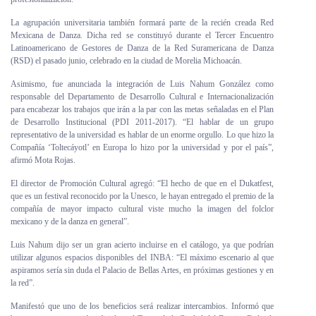
La agrupación universitaria también formará parte de la recién creada Red
Mexicana de Danza. Dicha red se constituyó durante el Tercer Encuentro
Latinoamericano de Gestores de Danza de la Red Suramericana de Danza
(RSD) el pasado junio, celebrado en la ciudad de Morelia Michoacán.
Asimismo, fue anunciada la integración de Luis Nahum González como
responsable del Departamento de Desarrollo Cultural e Internacionalización
para encabezar los trabajos que irán a la par con las metas señaladas en el Plan
de Desarrollo Institucional (PDI 2011-2017). “El hablar de un grupo
representativo de la universidad es hablar de un enorme orgullo. Lo que hizo la
Compañía ‘Toltecáyotl’ en Europa lo hizo por la universidad y por el país”,
afirmó Mota Rojas.
El director de Promoción Cultural agregó: “El hecho de que en el Dukatfest,
que es un festival reconocido por la Unesco, le hayan entregado el premio de la
compañía de mayor impacto cultural viste mucho la imagen del folclor
mexicano y de la danza en general”.
Luis Nahum dijo ser un gran acierto incluirse en el catálogo, ya que podrían
utilizar algunos espacios disponibles del INBA: “El máximo escenario al que
aspiramos sería sin duda el Palacio de Bellas Artes, en próximas gestiones y en
la red”.
Manifestó que uno de los beneficios será realizar intercambios. Informó que