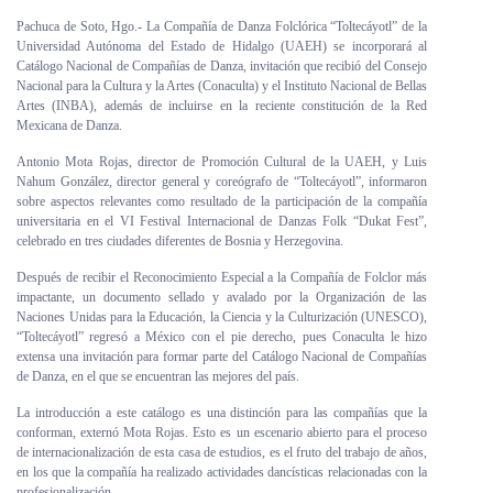
Personal
Pachuca de Soto, Hgo.- La Compañía de Danza Folclórica “Toltecáyotl” de la
Universidad Autónoma del Estado de Hidalgo (UAEH) se incorporará al
Catálogo Nacional de Compañías de Danza, invitación que recibió del Consejo
Alumni
Nacional para la Cultura y la Artes (Conaculta) y el Instituto Nacional de Bellas
Artes (INBA), además de incluirse en la reciente constitución de la Red
Visitantes
Mexicana de Danza.
Antonio Mota Rojas, director de Promoción Cultural de la UAEH, y Luis
Nahum González, director general y coreógrafo de “Toltecáyotl”, informaron
sobre aspectos relevantes como resultado de la participación de la compañía
universitaria en el VI Festival Internacional de Danzas Folk “Dukat Fest”,
celebrado en tres ciudades diferentes de Bosnia y Herzegovina.
Después de recibir el Reconocimiento Especial a la Compañía de Folclor más
impactante, un documento sellado y avalado por la Organización de las
Naciones Unidas para la Educación, la Ciencia y la Culturización (UNESCO),
“Toltecáyotl” regresó a México con el pie derecho, pues Conaculta le hizo
extensa una invitación para formar parte del Catálogo Nacional de Compañías
de Danza, en el que se encuentran las mejores del país.
La introducción a este catálogo es una distinción para las compañías que la
conforman, externó Mota Rojas. Esto es un escenario abierto para el proceso
de internacionalización de esta casa de estudios, es el fruto del trabajo de años,
en los que la compañía ha realizado actividades dancísticas relacionadas con la
profesionalización.