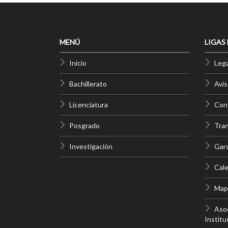
MENÚ
LIGAS
Inicio
Lega
Bachillerato
Avis
Licenciatura
Cont
Posgrado
Tra
Investigación
Gar
Cale
Mapa
Asoc
Institu