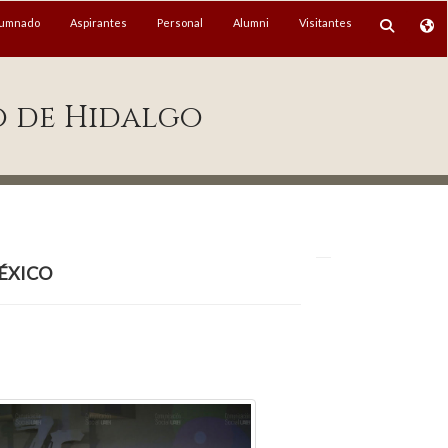
lumnado
Aspirantes
Personal
Alumni
Visitantes
o de Hidalgo
éxico