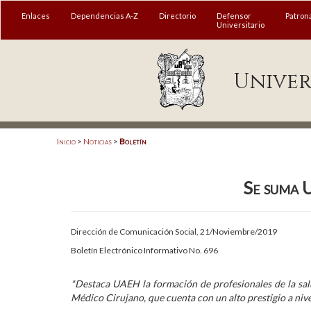
MENÚ
Enlaces
Dependencias A-Z
Directorio
Defensor
Patron
Universitario
Enlaces
Univer
Dependencias A-Z
Directorio
Defensor Universitario
Inicio
>
Noticias
>
Boletín
Patronato
Se suma 
Plataforma Garza
Publicaciones en línea
Dirección de Comunicación Social, 21/Noviembre/2019
Acreditación Internacional
Boletín Electrónico Informativo No. 696
Alumnado
*Destaca UAEH la formación de profesionales de la sal
Médico Cirujano, que cuenta con un alto prestigio a niv
Aspirantes