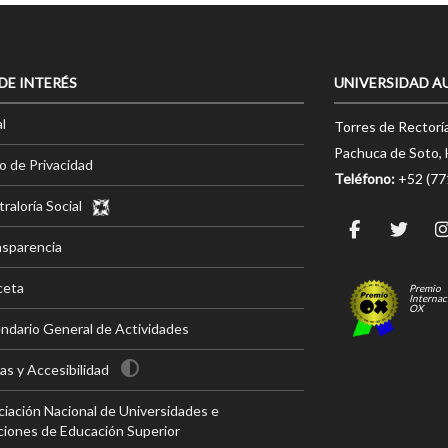
 DE INTERÉS
UNIVERSIDAD A
l
Torres de Rectorí
Pachuca de Soto, 
o de Privacidad
Teléfono:
+52 (7
raloría Social
nsparencia
ceta
Premio
Internac
OX
ndario General de Actividades
s y Accesibilidad
iación Nacional de Universidades e
ciones de Educación Superior