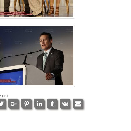
r en: