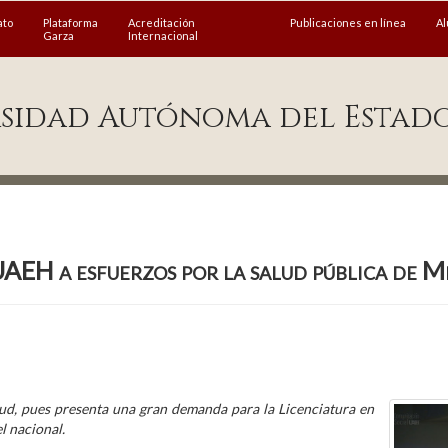
ato
Plataforma
Acreditación
Publicaciones en línea
A
Garza
Internacional
sidad Autónoma del Estad
UAEH a esfuerzos por la salud pública de M
ud, pues presenta una gran demanda para la Licenciatura en
el nacional.