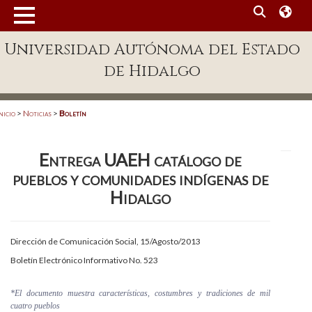
MENÚ
Universidad Autónoma del Estado
Enlaces
de Hidalgo
Dependencias A-Z
Directorio
nicio
>
Noticias
>
Boletín
Defensor Universitario
Entrega UAEH catálogo de
Patronato
pueblos y comunidades indígenas de
Plataforma Garza
Hidalgo
Publicaciones en línea
Dirección de Comunicación Social, 15/Agosto/2013
Acreditación Internacional
Boletín Electrónico Informativo No. 523
Alumnado
*El documento muestra características, costumbres y tradiciones de mil
Aspirantes
cuatro pueblos