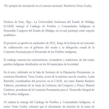
Personal
*Es ejemplo de vinculación en el contexto nacional: Humberto Veras Godoy
Alumni
Pachuca de Soto, Hgo.- La Universidad Autónoma del Estado de Hidalgo
Visitantes
(UAEH) entregó el Catálogo de Pueblos y Comunidades Indígenas al
Honorable Congreso del Estado de Hidalgo, en el cual participó como soporte
académico.
El proyecto se aprobó en septiembre de 2012, luego de la firma de un convenio
de colaboración con el gobierno del estado y la delegación estatal de la
Comisión Nacional para el Desarrollo de los Pueblos Indígenas.
El catálogo muestra las características, costumbres y tradiciones de mil cuatro
pueblos indígenas distribuidos en los 84 municipios de la entidad.
En el acto, celebrado en la Sala de Sesiones de la Diputación Permanente, se
reunieron Humberto Veras Godoy, rector de la máxima casa de estudios; Lydia
Raesfeld, coordinadora del proyecto en la UAEH, así como Ramón Ramírez
Valtierra, presidente de la Junta de Gobierno del Congreso y Prisco Manuel
Gutiérrez, presidente de la Comisión Permanente para el Desarrollo Integral de
los Pueblos Indígenas.
Al realizar la entrega del Catálogo de Pueblos y Comunidades Indígenas, el
rector Veras Godoy subrayó que el documento da muestra de la suma de