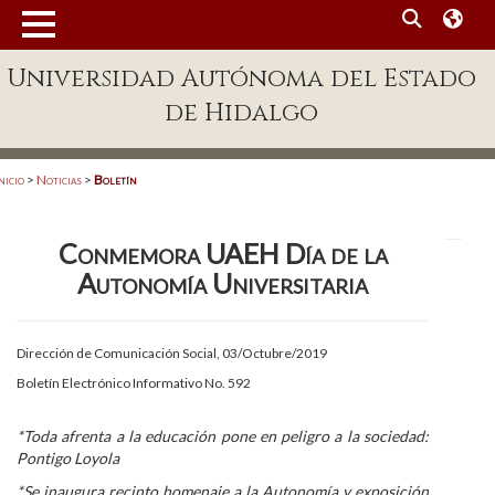
MENÚ
Universidad Autónoma del Estado
Enlaces
de Hidalgo
Dependencias A-Z
Directorio
nicio
>
Noticias
>
Boletín
Defensor Universitario
Conmemora UAEH Día de la
Patronato
Autonomía Universitaria
Plataforma Garza
Publicaciones en línea
Dirección de Comunicación Social, 03/Octubre/2019
Boletín Electrónico Informativo No. 592
Acreditación Internacional
Alumnado
*Toda afrenta a la educación pone en peligro a la sociedad:
Pontigo Loyola
Aspirantes
*Se inaugura recinto homenaje a la Autonomía y exposición