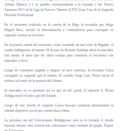
Atlante Tabasco 2-1 en partido correspondiente a la Jornada 2 del Torneo
Personal
Apertura 2013 de la Liga de Nuevos Talentos (LNT) Zona Uno de la Segunda
División Profesional.
Alumni
En el encuentro realizado en la cancha de la Higa, la escuadra que dirige
Miguel Rico, mostró la determinación y contundencia para conseguir su
Visitantes
segunda victoria en el torneo.
En la primera mitad del encuentro, como resultado de una serie de llegadas, el
cuadro hidalguense al minuto 10 de pies de Ricardo Zendejas abrió el marcador
tras anotar el tanto que les diera ventaja para continuar el encuentro con
marcador a favor.
Luego de constantes jugadas y ataques al arco contrario, la escuadra Garza
consiguió su segundo gol al minuto 41 cuando Jorge Luis Flores envió el
esférico al fondo de la portería del Atlante.
El marcador no se quedaría así ya que en tiro penal, el camiseta 6, Bryan
Zúñiga marcó el único gol del Atlante.
Luego de este triunfo el conjunto Garza buscará continuar demostrando la
calidad deportiva con la que cuenta línea a línea.
La próxima cita del Universitario Hidalguense será en la Jornada 4, donde
buscará obtener otra victoria tras enfrentarse como visitante al equipo Titanes
de Tulancingo.