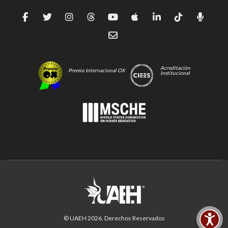
Acreditación
Premio Internacional OX
Institucional
© UAEH
2026
. Derechos Reservados