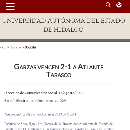
MENÚ
Universidad Autónoma del Estado
Enlaces
de Hidalgo
Dependencias A-Z
Directorio
nicio
>
Noticias
>
Boletín
Defensor Universitario
Garzas vencen 2-1 a Atlante
Patronato
Tabasco
Plataforma Garza
Publicaciones en línea
Dirección de Comunicación Social, 16/Agosto/2013
Boletín Electrónico Informativo No. 529
Acreditación Internacional
Alumnado
*En Jornada 2 del Torneo Apertura 2013 de la LNT
Pachuca de Soto, Hgo.- Las Garzas de la Universidad Autónoma del Estado de
Aspirantes
Hidalgo (UAEH) obtienen su segunda victoria al derrotar en casa a su similar