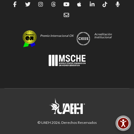
Acreditación
Premio Internacional OX
Institucional
© UAEH
2026
. Derechos Reservados