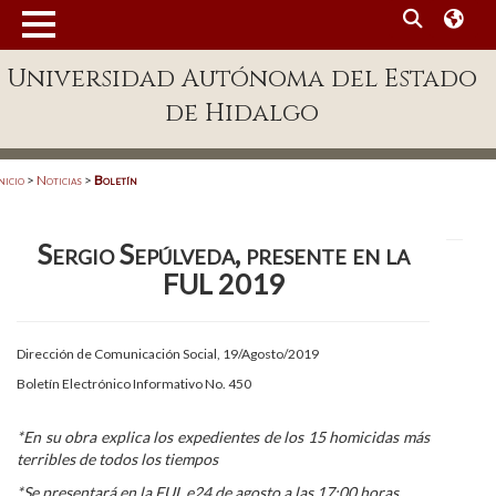
MENÚ
Universidad Autónoma del Estado
Enlaces
de Hidalgo
Dependencias A-Z
Directorio
nicio
>
Noticias
>
Boletín
Defensor Universitario
Sergio Sepúlveda, presente en la
Patronato
FUL 2019
Plataforma Garza
Publicaciones en línea
Dirección de Comunicación Social, 19/Agosto/2019
Boletín Electrónico Informativo No. 450
Acreditación Internacional
Alumnado
*En su obra explica los expedientes de los 15 homicidas más
terribles de todos los tiempos
Aspirantes
*Se presentará en la FUL e24 de agosto a las 17:00 horas